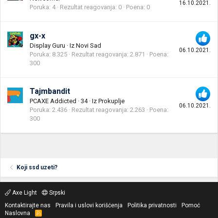
16.10.2021.
Poruka
4
Rezultat reagovanja
0
Poena
0
gx-x
Display Guru
·
Iz
Novi Sad
06.10.2021.
Poruka
8.325
Rezultat reagovanja
2.871
Poena
300
Tajmbandit
PCAXE Addicted
·
34
·
Iz
Prokuplje
06.10.2021.
Poruka
2.436
Rezultat reagovanja
2.263
Poena
300
Koji ssd uzeti?
Axe Light
Srpski
Kontaktirajte nas
Pravila i uslovi korišćenja
Politika privatnosti
Pomoć
Naslovna
R