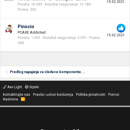
15.02.2021.
Poruka
16.595
Rezultat reagovanja
12.784
Poena
300
Pinocio
PCAXE Addicted
15.02.2021.
Poruka
1.333
Rezultat reagovanja
3.391
Poena
300
Predlog napajanja za sledece komponente....
Axe Light
Srpski
Kontaktirajte nas
Pravila i uslovi korišćenja
Politika privatnosti
Pomoć
Naslovna
R
S
S