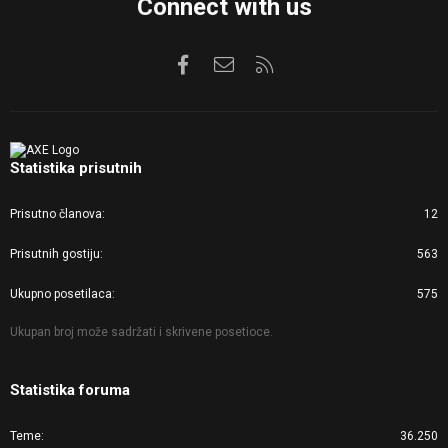
Connect with us
Facebook
Kontaktirajte nas
RSS
Statistika prisutnih
Prisutno članova
12
Prisutnih gostiju
563
Ukupno posetilaca
575
Ukupan broj može sadržati i skrivene posetioce.
Statistika foruma
Teme
36.250