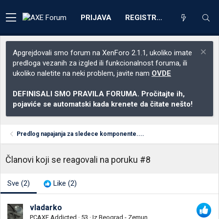
PRIJAVA
REGISTRACIJA
Apgrejdovali smo forum na XenForo 2.1.1, ukoliko imate
predloga vezanih za izgled ili funkcionalnost foruma, ili
ukoliko naletite na neki problem, javite nam
OVDE
DEFINISALI SMO PRAVILA FORUMA. Pročitajte ih,
pojaviće se automatski kada krenete da čitate nešto!
Predlog napajanja za sledece komponente....
Članovi koji se reagovali na poruku #8
Sve
(2)
Like
(2)
vladarko
PCAXE Addicted
·
53
·
Iz
Beograd - Zemun