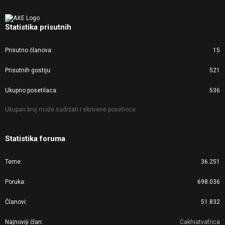
Statistika prisutnih
Prisutno članova
15
Prisutnih gostiju
521
Ukupno posetilaca
536
Ukupan broj može sadržati i skrivene posetioce.
Statistika foruma
Teme
36.251
Poruka
698.036
Članovi
51.832
Najnoviji član
Cakhiatvafrica