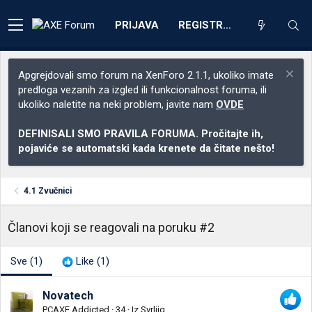
PRIJAVA
REGISTRACIJA
Apgrejdovali smo forum na XenForo 2.1.1, ukoliko imate
predloga vezanih za izgled ili funkcionalnost foruma, ili
ukoliko naletite na neki problem, javite nam
OVDE
DEFINISALI SMO PRAVILA FORUMA. Pročitajte ih,
pojaviće se automatski kada krenete da čitate nešto!
4.1 Zvučnici
Članovi koji se reagovali na poruku #2
Sve
(1)
Like
(1)
Novatech
PCAXE Addicted
·
34
·
Iz
Svrljig