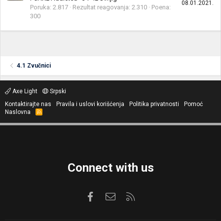
08.01.2021.
Poruka
2.817
Rezultat reagovanja
2.310
Poena
300
4.1 Zvučnici
Axe Light
Srpski
Kontaktirajte nas
Pravila i uslovi korišćenja
Politika privatnosti
Pomoć
Naslovna
R
S
S
Connect with us
Facebook
Kontaktirajte nas
RSS