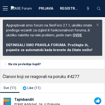
PRIJAVA
REGISTRACIJA
Apgrejdovali smo forum na XenForo 2.1.1, ukoliko imate
predloga vezanih za izgled ili funkcionalnost foruma, ili
ukoliko naletite na neki problem, javite nam
OVDE
DEFINISALI SMO PRAVILA FORUMA. Pročitajte ih,
pojaviće se automatski kada krenete da čitate nešto!
Sta ste poslednje kupili?
Članovi koji se reagovali na poruku #4277
Sve
(11)
Like
(11)
Tajmbandit
PCAXE Addicted
·
34
·
Iz
Prokuplje