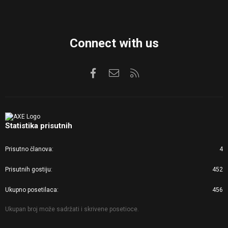
Connect with us
Facebook
Kontaktirajte nas
RSS
Statistika prisutnih
Prisutno članova
4
Prisutnih gostiju
452
Ukupno posetilaca
456
Ukupan broj može sadržati i skrivene posetioce.