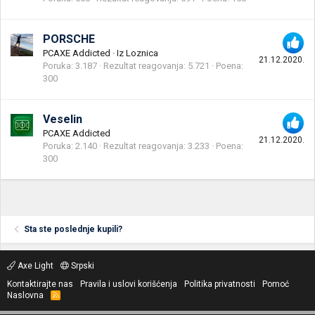
PORSCHE
PCAXE Addicted
·
Iz
Loznica
21.12.2020.
Poruka
3.187
Rezultat reagovanja
5.721
Poena
300
Veselin
PCAXE Addicted
21.12.2020.
Poruka
2.140
Rezultat reagovanja
3.233
Poena
300
Sta ste poslednje kupili?
Axe Light
Srpski
Kontaktirajte nas
Pravila i uslovi korišćenja
Politika privatnosti
Pomoć
Naslovna
R
S
S