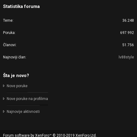
Statistika foruma
Teme
36.248
Poruka
697.992
Članovi
51.756
Najnoviji član
lv88style
Šta je novo?
Nove poruke
Nove poruke na profilima
Najnovije aktivnosti
Forum software by XenForo™
© 2010-2019 XenForo Ltd.