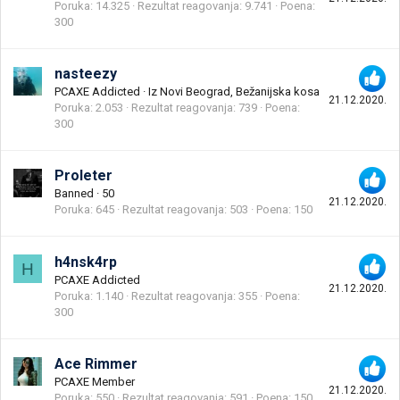
Poruka
14.325
Rezultat reagovanja
9.741
Poena
300
nasteezy
PCAXE Addicted
·
Iz
Novi Beograd, Bežanijska kosa
21.12.2020.
Poruka
2.053
Rezultat reagovanja
739
Poena
300
Proleter
Banned
·
50
21.12.2020.
Poruka
645
Rezultat reagovanja
503
Poena
150
h4nsk4rp
H
PCAXE Addicted
21.12.2020.
Poruka
1.140
Rezultat reagovanja
355
Poena
300
Ace Rimmer
PCAXE Member
21.12.2020.
Poruka
550
Rezultat reagovanja
591
Poena
150