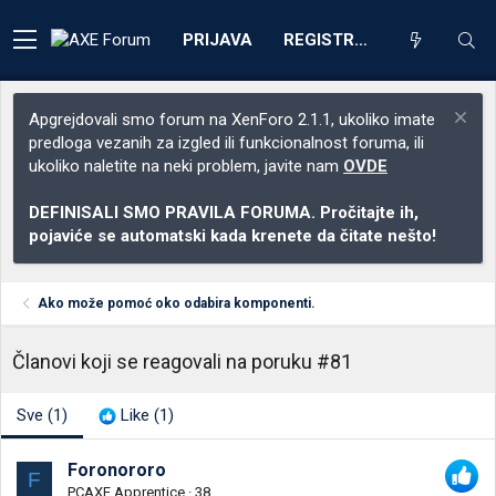
PRIJAVA
REGISTRACIJA
Apgrejdovali smo forum na XenForo 2.1.1, ukoliko imate
predloga vezanih za izgled ili funkcionalnost foruma, ili
ukoliko naletite na neki problem, javite nam
OVDE
DEFINISALI SMO PRAVILA FORUMA. Pročitajte ih,
pojaviće se automatski kada krenete da čitate nešto!
Ako može pomoć oko odabira komponenti.
Članovi koji se reagovali na poruku #81
Sve
(1)
Like
(1)
Foronororo
F
PCAXE Apprentice
·
38