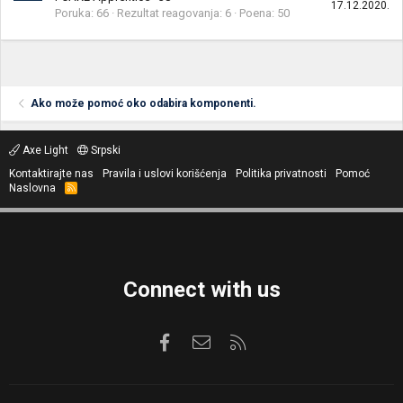
17.12.2020.
Poruka
66
Rezultat reagovanja
6
Poena
50
Ako može pomoć oko odabira komponenti.
Axe Light
Srpski
Kontaktirajte nas
Pravila i uslovi korišćenja
Politika privatnosti
Pomoć
Naslovna
R
S
S
Connect with us
Facebook
Kontaktirajte nas
RSS