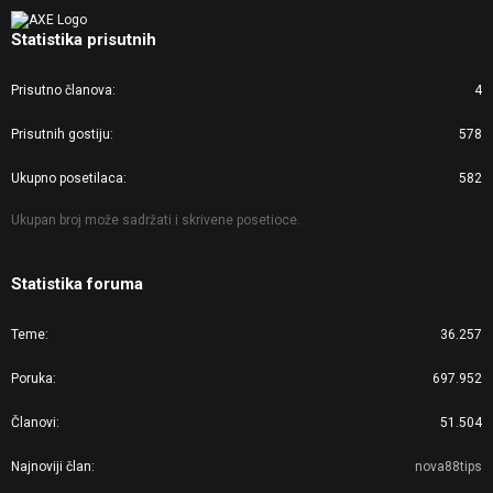
Statistika prisutnih
Prisutno članova
4
Prisutnih gostiju
578
Ukupno posetilaca
582
Ukupan broj može sadržati i skrivene posetioce.
Statistika foruma
Teme
36.257
Poruka
697.952
Članovi
51.504
Najnoviji član
nova88tips