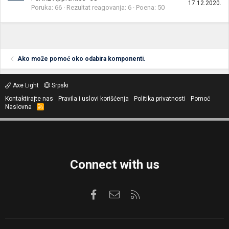
17.12.2020.
Poruka
66
Rezultat reagovanja
6
Poena
50
Ako može pomoć oko odabira komponenti.
Axe Light
Srpski
Kontaktirajte nas
Pravila i uslovi korišćenja
Politika privatnosti
Pomoć
Naslovna
R
S
S
Connect with us
Facebook
Kontaktirajte nas
RSS