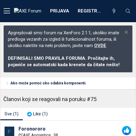
PRIJAVA
REGISTRACIJA
Apgrejdovali smo forum na XenForo 2.1.1, ukoliko imate
predloga vezanih za izgled ili funkcionalnost foruma, ili
ukoliko naletite na neki problem, javite nam
OVDE
DEFINISALI SMO PRAVILA FORUMA. Pročitajte ih,
pojaviće se automatski kada krenete da čitate nešto!
Ako može pomoć oko odabira komponenti.
Članovi koji se reagovali na poruku #75
Sve
(1)
Like
(1)
Foronororo
F
PCAXE Apprentice
·
38