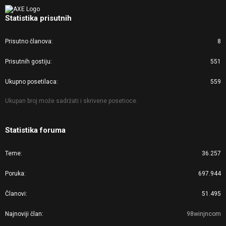
Statistika prisutnih
Prisutno članova
8
Prisutnih gostiju
551
Ukupno posetilaca
559
Ukupan broj može sadržati i skrivene posetioce.
Statistika foruma
Teme
36.257
Poruka
697.944
Članovi
51.495
Najnoviji član
98winjncom