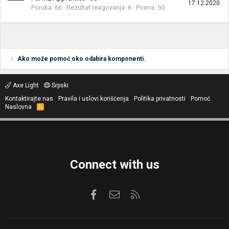
17.12.2020.
Poruka
66
Rezultat reagovanja
6
Poena
50
Ako može pomoć oko odabira komponenti.
Axe Light
Srpski
Kontaktirajte nas
Pravila i uslovi korišćenja
Politika privatnosti
Pomoć
Naslovna
R
S
S
Connect with us
Facebook
Kontaktirajte nas
RSS