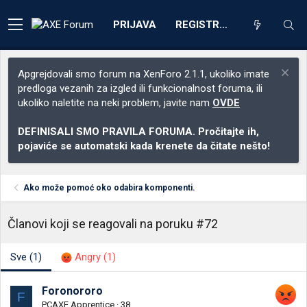
PRIJAVA
REGISTRACIJA
Apgrejdovali smo forum na XenForo 2.1.1, ukoliko imate
predloga vezanih za izgled ili funkcionalnost foruma, ili
ukoliko naletite na neki problem, javite nam
OVDE
DEFINISALI SMO PRAVILA FORUMA. Pročitajte ih,
pojaviće se automatski kada krenete da čitate nešto!
Ako može pomoć oko odabira komponenti.
Članovi koji se reagovali na poruku #72
Sve
(1)
Angry
(1)
Foronororo
F
PCAXE Apprentice
·
38