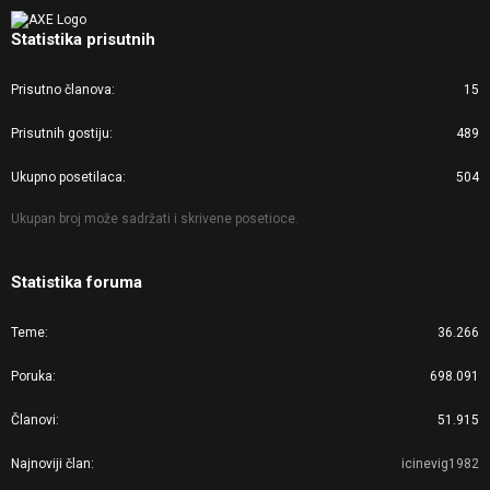
Statistika prisutnih
Prisutno članova
15
Prisutnih gostiju
489
Ukupno posetilaca
504
Ukupan broj može sadržati i skrivene posetioce.
Statistika foruma
Teme
36.266
Poruka
698.091
Članovi
51.915
Najnoviji član
icinevig1982