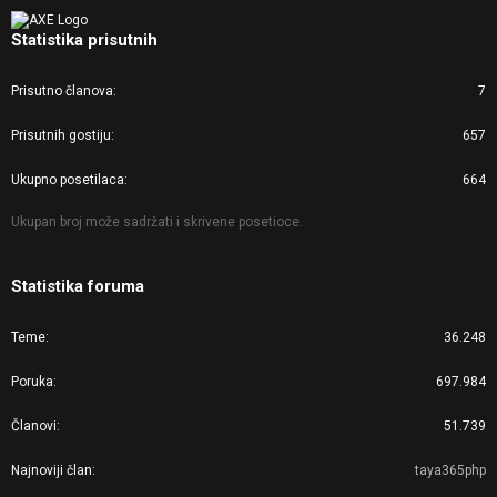
Statistika prisutnih
Prisutno članova
7
Prisutnih gostiju
657
Ukupno posetilaca
664
Ukupan broj može sadržati i skrivene posetioce.
Statistika foruma
Teme
36.248
Poruka
697.984
Članovi
51.739
Najnoviji član
taya365php