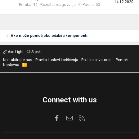
14.12.2020.
Poruka
11
Rezultat reagovanja
4
Poena
50
Ako može pomoć oko odabira komponenti.
Axe Light
Srpski
Kontaktirajte nas
Pravila i uslovi korišćenja
Politika privatnosti
Pomoć
Naslovna
R
S
S
Connect with us
Facebook
Kontaktirajte nas
RSS