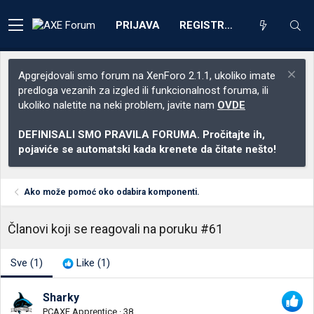
PRIJAVA
REGISTRACIJA
Apgrejdovali smo forum na XenForo 2.1.1, ukoliko imate
predloga vezanih za izgled ili funkcionalnost foruma, ili
ukoliko naletite na neki problem, javite nam
OVDE
DEFINISALI SMO PRAVILA FORUMA. Pročitajte ih,
pojaviće se automatski kada krenete da čitate nešto!
Ako može pomoć oko odabira komponenti.
Članovi koji se reagovali na poruku #61
Sve
(1)
Like
(1)
Sharky
PCAXE Apprentice
·
38