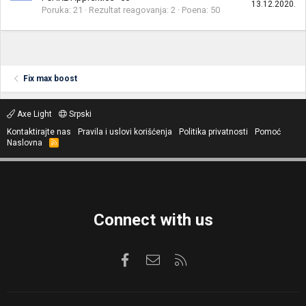
13.12.2020.
Poruka
21
Rezultat reagovanja
2
Poena
50
Fix max boost
Axe Light
Srpski
Kontaktirajte nas
Pravila i uslovi korišćenja
Politika privatnosti
Pomoć
Naslovna
R
S
S
Connect with us
Facebook
Kontaktirajte nas
RSS