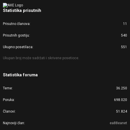
Statistika prisutnih
Prisutno članova
11
Prisutnih gostiju
540
Ukupno posetilaca
551
Ukupan broj može sadržati i skrivene posetioce.
Statistika foruma
Teme
36.250
Poruka
698.020
Članovi
51.824
Najnoviji član
ea88eanet