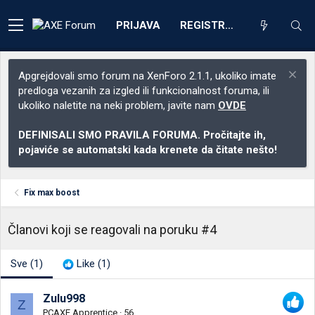
PRIJAVA
REGISTRACIJA
Apgrejdovali smo forum na XenForo 2.1.1, ukoliko imate
predloga vezanih za izgled ili funkcionalnost foruma, ili
ukoliko naletite na neki problem, javite nam
OVDE
DEFINISALI SMO PRAVILA FORUMA. Pročitajte ih,
pojaviće se automatski kada krenete da čitate nešto!
Fix max boost
Članovi koji se reagovali na poruku #4
Sve
(1)
Like
(1)
Zulu998
Z
PCAXE Apprentice
·
56