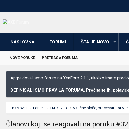
NASLOVNA
FORUMI
ŠTA JE NOVO
Č
NOVE PORUKE
PRETRAGA FORUMA
Apgrejdovali smo forum na XenForo 2.1.1, ukoliko imate predloga
DEFINISALI SMO PRAVILA FORUMA. Pročitajte ih, pojaviće 
Naslovna
Forumi
HARDVER
Matične ploče, procesori i RAM m
Članovi koji se reagovali na poruku #32