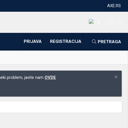
AXE.RS
Facebook
Kontakti
RS
PRIJAVA
REGISTRACIJA
PRETRAGA
 neki problem, javite nam
OVDE