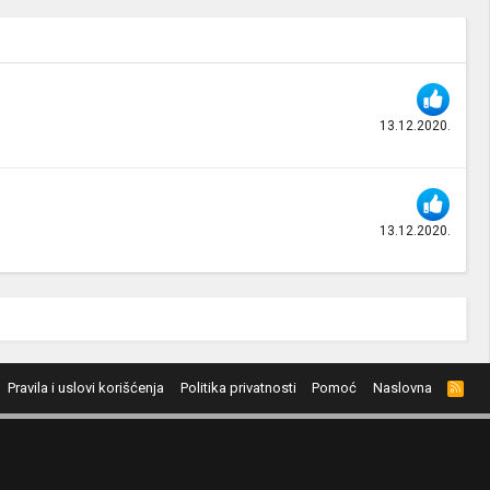
13.12.2020.
13.12.2020.
Pravila i uslovi korišćenja
Politika privatnosti
Pomoć
Naslovna
R
S
S