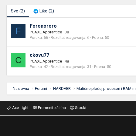
Sve
(2)
Like
(2)
Foronororo
F
PCAXE Apprentice
·
38
Poruka
66
Rezultat reagovanja
6
Poena
50
ckovu77
C
PCAXE Apprentice
·
48
Poruka
42
Rezultat reagovanja
31
Poena
50
Naslovna
Forumi
HARDVER
Matične ploče, procesori i RAM m
Axe Light
Promenite širina
Srpski