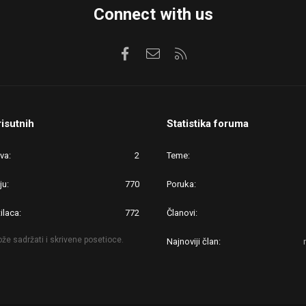
Connect with us
Facebook
Kontaktirajte nas
RSS
risutnih
Statistika foruma
ova
2
Teme
ju
770
Poruka
ilaca
772
Članovi
že sadržati i skrivene posetioce.
Najnoviji član