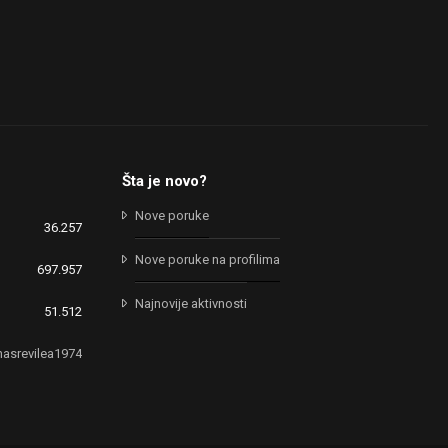
Šta je novo?
Nove poruke
36.257
Nove poruke na profilima
697.957
Najnovije aktivnosti
51.512
nasrevilea1974