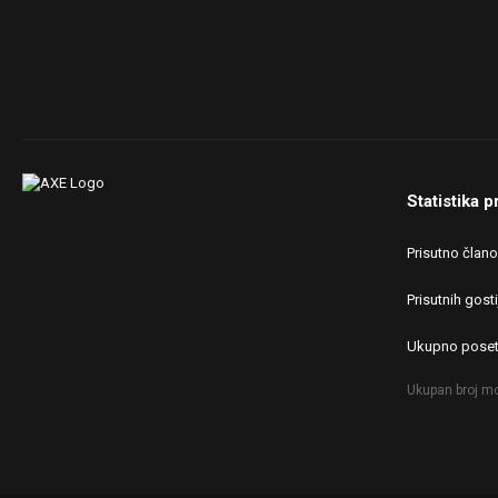
Statistika p
Prisutno član
Prisutnih gosti
Ukupno poset
Ukupan broj mo