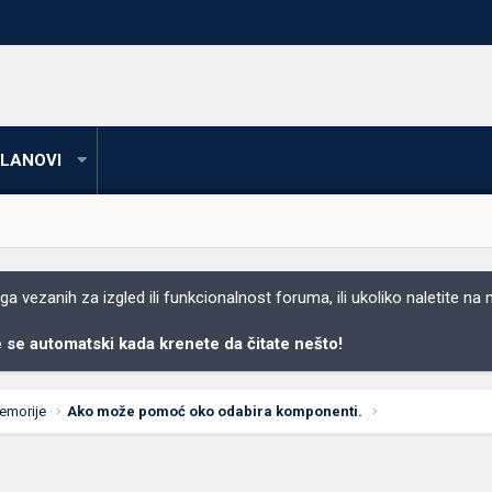
LANOVI
 vezanih za izgled ili funkcionalnost foruma, ili ukoliko naletite na
se automatski kada krenete da čitate nešto!
emorije
Ako može pomoć oko odabira komponenti.