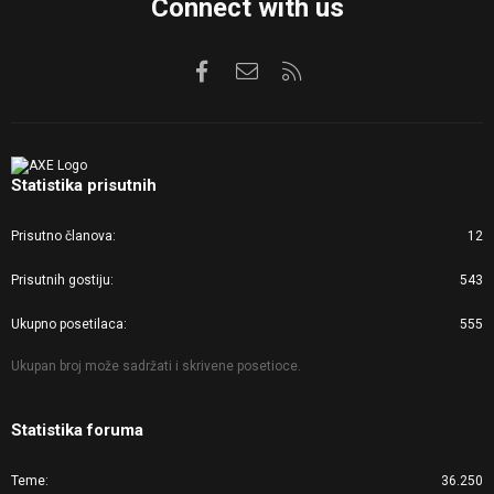
Connect with us
Facebook
Kontaktirajte nas
RSS
Statistika prisutnih
Prisutno članova
12
Prisutnih gostiju
543
Ukupno posetilaca
555
Ukupan broj može sadržati i skrivene posetioce.
Statistika foruma
Teme
36.250