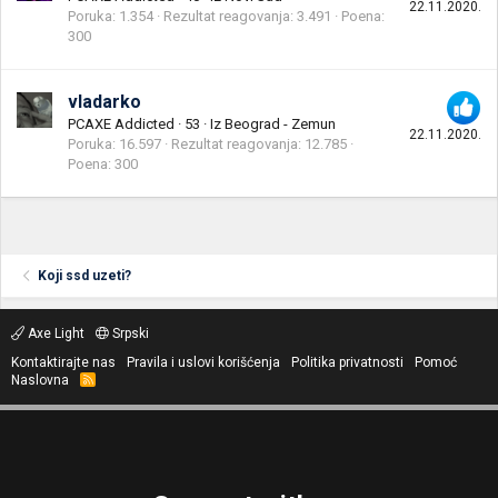
22.11.2020.
Poruka
1.354
Rezultat reagovanja
3.491
Poena
300
vladarko
PCAXE Addicted
·
53
·
Iz
Beograd - Zemun
22.11.2020.
Poruka
16.597
Rezultat reagovanja
12.785
Poena
300
Koji ssd uzeti?
Axe Light
Srpski
Kontaktirajte nas
Pravila i uslovi korišćenja
Politika privatnosti
Pomoć
Naslovna
R
S
S