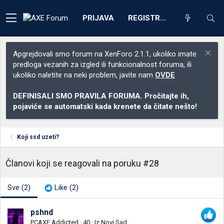
PRIJAVA
REGISTRACIJA
Apgrejdovali smo forum na XenForo 2.1.1, ukoliko imate
predloga vezanih za izgled ili funkcionalnost foruma, ili
ukoliko naletite na neki problem, javite nam
OVDE
DEFINISALI SMO PRAVILA FORUMA. Pročitajte ih,
pojaviće se automatski kada krenete da čitate nešto!
Koji ssd uzeti?
Članovi koji se reagovali na poruku #28
Sve
(2)
Like
(2)
pshnd
PCAXE Addicted
·
40
·
Iz
Novi Sad