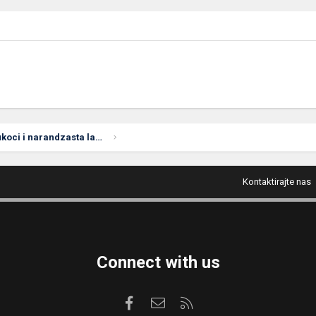
Racunar se odjednom ukoci i narandzasta lampica na maticnoj
Kontaktirajte nas
Connect with us
Facebook
Kontaktirajte nas
RSS