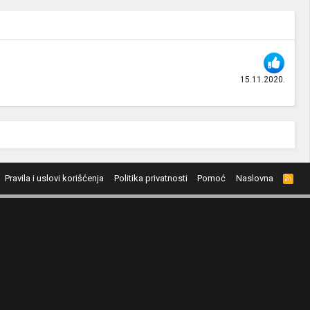
15.11.2020.
Pravila i uslovi korišćenja
Politika privatnosti
Pomoć
Naslovna
R
S
S