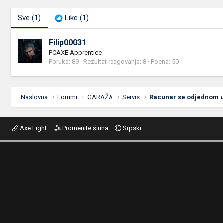
Sve
(1)
Like
(1)
Filip00031
PCAXE Apprentice
Poruka
89
Rezultat reagovanja
8
Poena
50
Naslovna
Forumi
GARAŽA
Servis
Axe Light
Promenite širina
Srpski