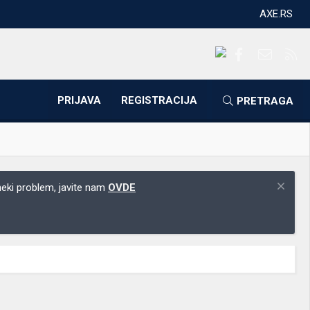
AXE.RS
Facebook
Kontakti
RS
PRIJAVA
REGISTRACIJA
PRETRAGA
 neki problem, javite nam
OVDE