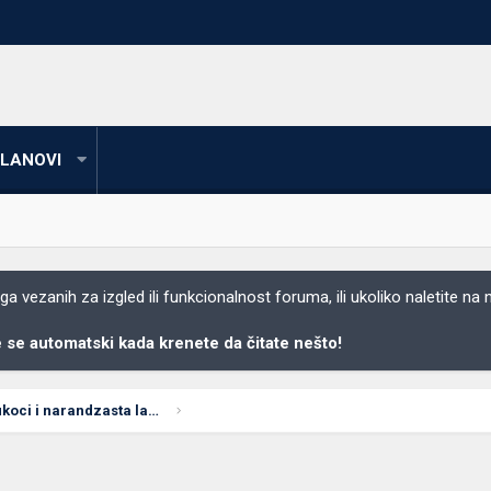
LANOVI
 vezanih za izgled ili funkcionalnost foruma, ili ukoliko naletite na
se automatski kada krenete da čitate nešto!
Racunar se odjednom ukoci i narandzasta lampica na maticnoj