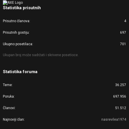
Statistika prisutnih
Prisutno članova
4
Prisutnih gostiju
697
Ukupno posetilaca
701
Ukupan broj može sadržati i skrivene posetioce.
Statistika foruma
Teme
36.257
Poruka
697.956
Članovi
51.512
Najnoviji član
nasrevilea1974