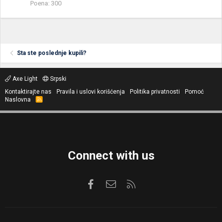
Poena
300
Sta ste poslednje kupili?
Axe Light
Srpski
Kontaktirajte nas
Pravila i uslovi korišćenja
Politika privatnosti
Pomoć
Naslovna
R
S
S
Connect with us
Facebook
Kontaktirajte nas
RSS