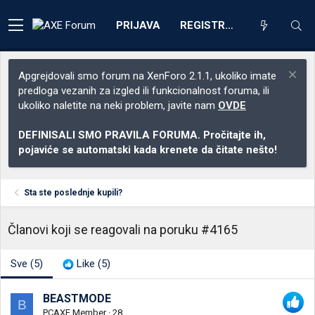
PRIJAVA
REGISTRACIJA
Apgrejdovali smo forum na XenForo 2.1.1, ukoliko imate
predloga vezanih za izgled ili funkcionalnost foruma, ili
ukoliko naletite na neki problem, javite nam
OVDE
DEFINISALI SMO PRAVILA FORUMA. Pročitajte ih,
pojaviće se automatski kada krenete da čitate nešto!
Sta ste poslednje kupili?
Članovi koji se reagovali na poruku #4165
Sve
(5)
Like
(5)
BEASTMODE
B
PCAXE Member
·
28