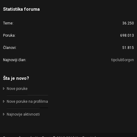
Statistika foruma
Teme
36.250
Poruka
698.013
Članovi
51.815
Najnoviji član
tipclub5orgvn
Šta je novo?
Nove poruke
Nove poruke na profilima
Najnovije aktivnosti