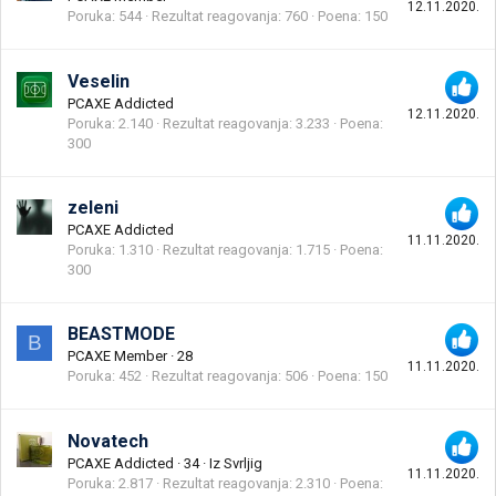
12.11.2020.
Poruka
544
Rezultat reagovanja
760
Poena
150
Veselin
PCAXE Addicted
12.11.2020.
Poruka
2.140
Rezultat reagovanja
3.233
Poena
300
zeleni
PCAXE Addicted
11.11.2020.
Poruka
1.310
Rezultat reagovanja
1.715
Poena
300
BEASTMODE
B
PCAXE Member
·
28
11.11.2020.
Poruka
452
Rezultat reagovanja
506
Poena
150
Novatech
PCAXE Addicted
·
34
·
Iz
Svrljig
11.11.2020.
Poruka
2.817
Rezultat reagovanja
2.310
Poena