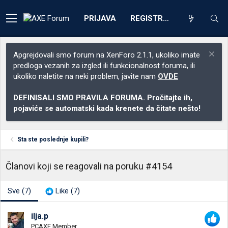
PRIJAVA
REGISTRACIJA
Apgrejdovali smo forum na XenForo 2.1.1, ukoliko imate
predloga vezanih za izgled ili funkcionalnost foruma, ili
ukoliko naletite na neki problem, javite nam
OVDE
DEFINISALI SMO PRAVILA FORUMA. Pročitajte ih,
pojaviće se automatski kada krenete da čitate nešto!
Sta ste poslednje kupili?
Članovi koji se reagovali na poruku #4154
Sve
(7)
Like
(7)
ilja.p
PCAXE Member