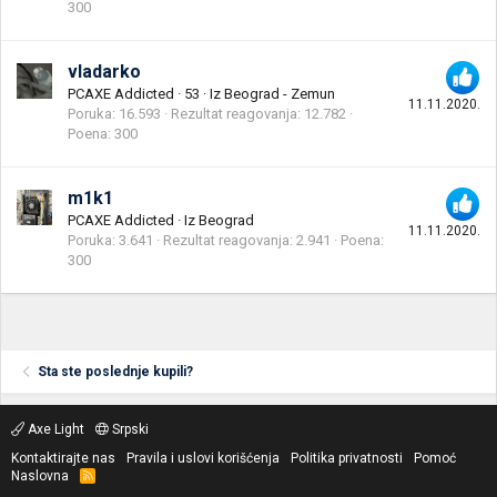
300
vladarko
PCAXE Addicted
·
53
·
Iz
Beograd - Zemun
11.11.2020.
Poruka
16.593
Rezultat reagovanja
12.782
Poena
300
m1k1
PCAXE Addicted
·
Iz
Beograd
11.11.2020.
Poruka
3.641
Rezultat reagovanja
2.941
Poena
300
Sta ste poslednje kupili?
Axe Light
Srpski
Kontaktirajte nas
Pravila i uslovi korišćenja
Politika privatnosti
Pomoć
Naslovna
R
S