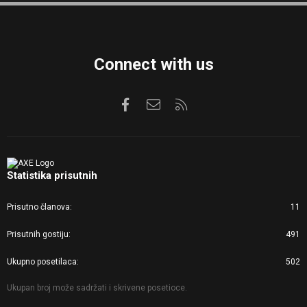
S
Connect with us
Facebook
Kontaktirajte nas
RSS
Statistika prisutnih
Prisutno članova
11
Prisutnih gostiju
491
Ukupno posetilaca
502
Ukupan broj može sadržati i skrivene posetioce.