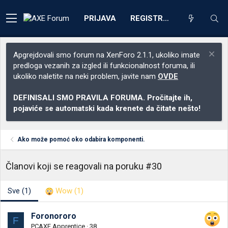
PRIJAVA
REGISTRACIJA
Apgrejdovali smo forum na XenForo 2.1.1, ukoliko imate
predloga vezanih za izgled ili funkcionalnost foruma, ili
ukoliko naletite na neki problem, javite nam
OVDE
DEFINISALI SMO PRAVILA FORUMA. Pročitajte ih,
pojaviće se automatski kada krenete da čitate nešto!
Ako može pomoć oko odabira komponenti.
Članovi koji se reagovali na poruku #30
Sve
(1)
Wow
(1)
Foronororo
F
PCAXE Apprentice
·
38