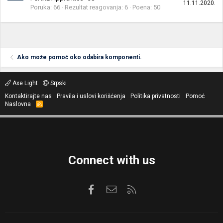
11.11.2020.
Poruka
66
Rezultat reagovanja
6
Poena
50
Ako može pomoć oko odabira komponenti.
Axe Light
Srpski
Kontaktirajte nas
Pravila i uslovi korišćenja
Politika privatnosti
Pomoć
Naslovna
R
S
S
Connect with us
Facebook
Kontaktirajte nas
RSS