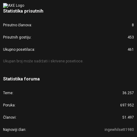
Statistika prisutnih
Prisutno članova
8
Prisutnih gostiju
453
Ukupno posetilaca
461
Ukupan broj može sadržati i skrivene posetioce.
Statistika foruma
Teme
36.257
Poruka
697.952
Članovi
51.497
Najnoviji član
ingewhilsett1980