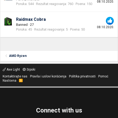
08.10.2020.
Poruka
544
Rezultat reagovanja
760
Poena
150
Raidmax Cobra
Banned
·
27
08.10.2020.
Poruka
45
Rezultat reagovanja
5
Poena
50
AMD Ryzen
Axe Light
Srpski
Kontaktirajte nas
Pravila i uslovi korišćenja
Politika privatnosti
Pomoć
Naslovna
R
S
S
Connect with us