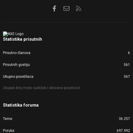
Facebook
Kontaktirajte nas
RSS
Statistika prisutnih
Prisutno članova
6
Prisutnih gostiju
561
Ukupno posetilaca
567
Ukupan broj može sadržati i skrivene posetioce.
Statistika foruma
Teme
36.257
Poruka
697.992