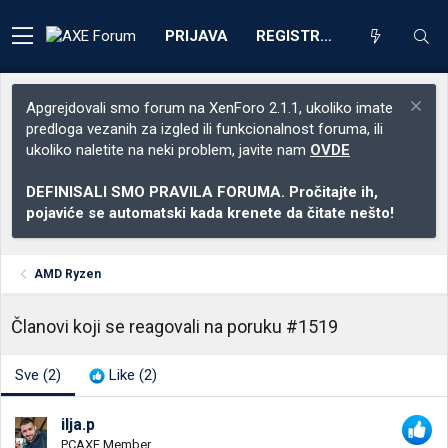
PRIJAVA
REGISTRACIJA
Apgrejdovali smo forum na XenForo 2.1.1, ukoliko imate
predloga vezanih za izgled ili funkcionalnost foruma, ili
ukoliko naletite na neki problem, javite nam
OVDE
DEFINISALI SMO PRAVILA FORUMA. Pročitajte ih,
pojaviće se automatski kada krenete da čitate nešto!
AMD Ryzen
Članovi koji se reagovali na poruku #1519
Sve
(2)
Like
(2)
ilja.p
PCAXE Member