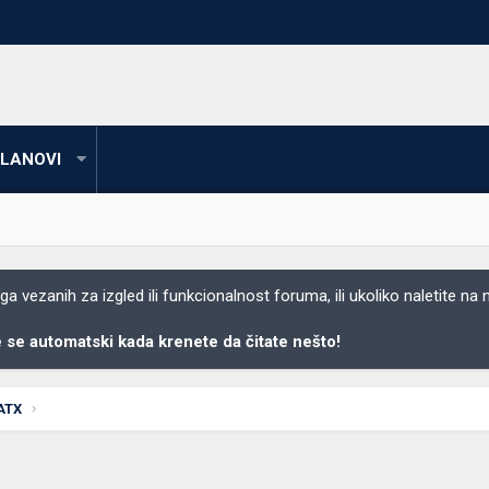
LANOVI
 vezanih za izgled ili funkcionalnost foruma, ili ukoliko naletite na
se automatski kada krenete da čitate nešto!
ATX