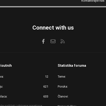
Kontaktirajte nas
Connect with us
Facebook
Kontaktirajte nas
RSS
risutnih
Statistika foruma
ova
12
Teme
ju
621
Poruka
ilaca
633
Članovi
že sadržati i skrivene posetioce.