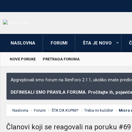
NASLOVNA
FORUMI
ŠTA JE NOVO
Č
NOVE PORUKE
PRETRAGA FORUMA
Apgrejdovali smo forum na XenForo 2.1.1, ukoliko imate predloga
DEFINISALI SMO PRAVILA FORUMA. Pročitajte ih, pojaviće 
Naslovna
Forumi
ŠTA DA KUPIM?
Treba mi kućište!
Micro 
Članovi koji se reagovali na poruku #69