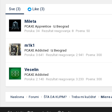
Sve
(3)
Like
(3)
Mileta
PCAXE Apprentice
·
Iz
Beograd
Poruka
34
Rezultat reagovanja
8
Poena
50
m1k1
PCAXE Addicted
·
Iz
Beograd
Poruka
3.641
Rezultat reagovanja
2.941
Poena
300
Veselin
PCAXE Addicted
Poruka
2.140
Rezultat reagovanja
3.233
Poena
300
Naslovna
Forumi
ŠTA DA KUPIM?
Treba mi kućište!
Micro 