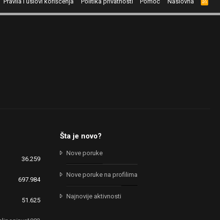
Pravila i uslovi korišćenja
Politika privatnosti
Pomoć
Naslovna
R
S
S
Šta je novo?
Nove poruke
36.259
Nove poruke na profilima
697.984
Najnovije aktivnosti
51.625