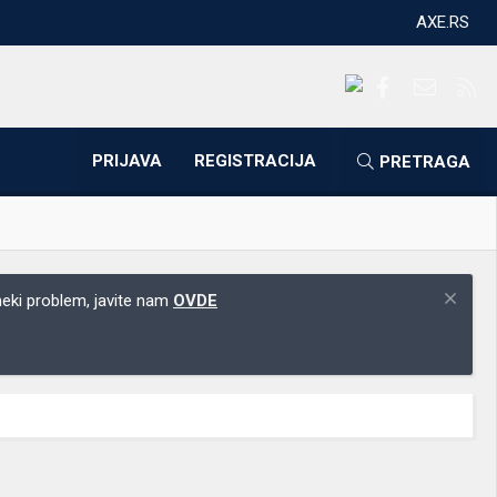
AXE.RS
Facebook
Kontakti
RS
PRIJAVA
REGISTRACIJA
PRETRAGA
 neki problem, javite nam
OVDE