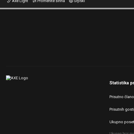
Axe Light
Promenite širina
Srpski
Statistika p
Prisutno član
Prisutnih gosti
Ukupno poset
Ukupan broj mo