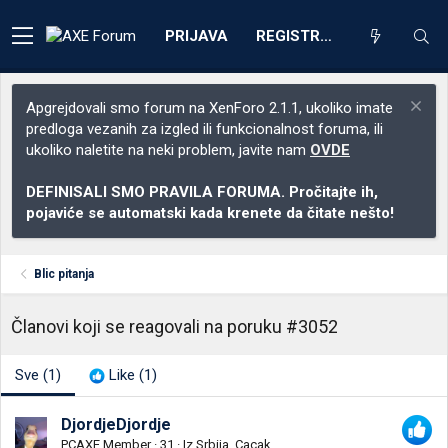
PRIJAVA
REGISTRACIJA
Apgrejdovali smo forum na XenForo 2.1.1, ukoliko imate
predloga vezanih za izgled ili funkcionalnost foruma, ili
ukoliko naletite na neki problem, javite nam
OVDE
DEFINISALI SMO PRAVILA FORUMA. Pročitajte ih,
pojaviće se automatski kada krenete da čitate nešto!
Blic pitanja
Članovi koji se reagovali na poruku #3052
Sve
(1)
Like
(1)
DjordjeDjordje
PCAXE Member
·
31
·
Iz
Srbija, Cacak