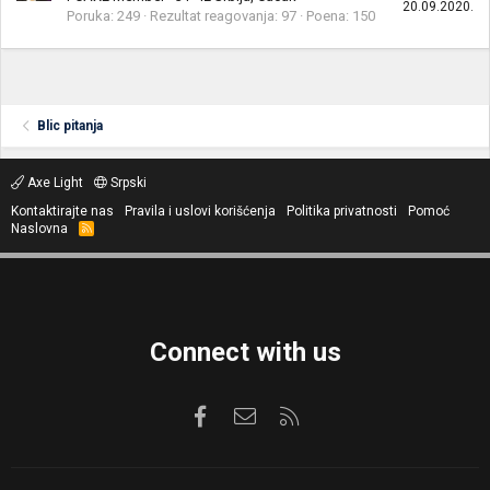
20.09.2020.
Poruka
249
Rezultat reagovanja
97
Poena
150
Blic pitanja
Axe Light
Srpski
Kontaktirajte nas
Pravila i uslovi korišćenja
Politika privatnosti
Pomoć
Naslovna
R
S
S
Connect with us
Facebook
Kontaktirajte nas
RSS