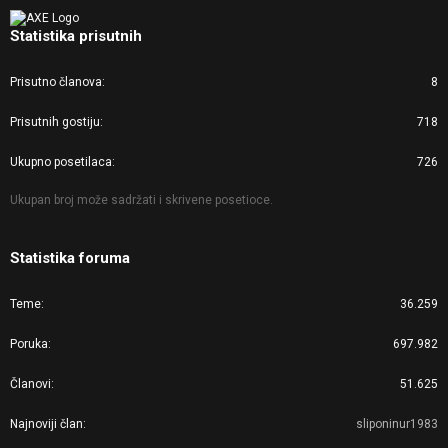
Statistika prisutnih
Prisutno članova
8
Prisutnih gostiju
718
Ukupno posetilaca
726
Ukupan broj može sadržati i skrivene posetioce.
Statistika foruma
Teme
36.259
Poruka
697.982
Članovi
51.625
Najnoviji član
sliponinur1983