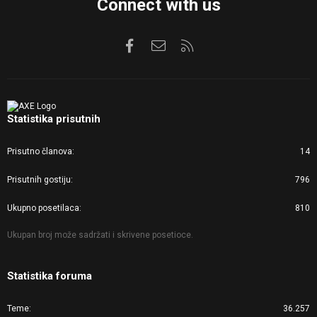
Connect with us
Facebook
Kontaktirajte nas
RSS
Statistika prisutnih
Prisutno članova
14
Prisutnih gostiju
796
Ukupno posetilaca
810
Ukupan broj može sadržati i skrivene posetioce.
Statistika foruma
Teme
36.257