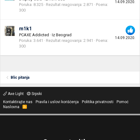
14.09.2020.
Poruka
8.325
Rezultat reagovanja
2.871
Poena
300
m1k1
PCAXE Addicted
·
Iz
Beograd
14.09.2020.
Poruka
3.641
Rezultat reagovanja
2.941
Poena
300
Blic pitanja
Axe Light
Srpski
Kontaktirajte nas
Pravila i uslovi korišćenja
Politika privatnosti
Pomoć
Naslovna
R
S
S