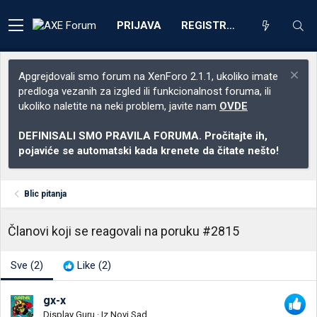
PRIJAVA
REGISTRACIJA
Apgrejdovali smo forum na XenForo 2.1.1, ukoliko imate
predloga vezanih za izgled ili funkcionalnost foruma, ili
ukoliko naletite na neki problem, javite nam
OVDE
DEFINISALI SMO PRAVILA FORUMA. Pročitajte ih,
pojaviće se automatski kada krenete da čitate nešto!
Blic pitanja
Članovi koji se reagovali na poruku #2815
Sve
(2)
Like
(2)
gx-x
Display Guru
·
Iz
Novi Sad