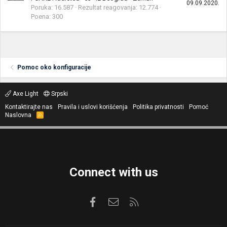
09.09.2020.
Poruka
16.587
Rezultat reagovanja
12.774
Poena
300
Pomoc oko konfiguracije
Axe Light
Srpski
Kontaktirajte nas
Pravila i uslovi korišćenja
Politika privatnosti
Pomoć
Naslovna
R
S
S
Connect with us
Facebook
Kontaktirajte nas
RSS