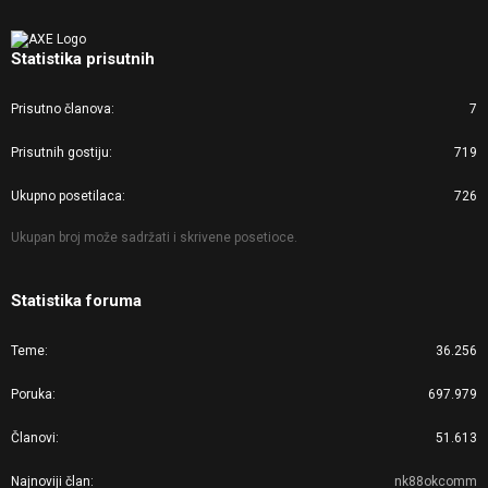
Statistika prisutnih
Prisutno članova
7
Prisutnih gostiju
719
Ukupno posetilaca
726
Ukupan broj može sadržati i skrivene posetioce.
Statistika foruma
Teme
36.256
Poruka
697.979
Članovi
51.613
Najnoviji član
nk88okcomm