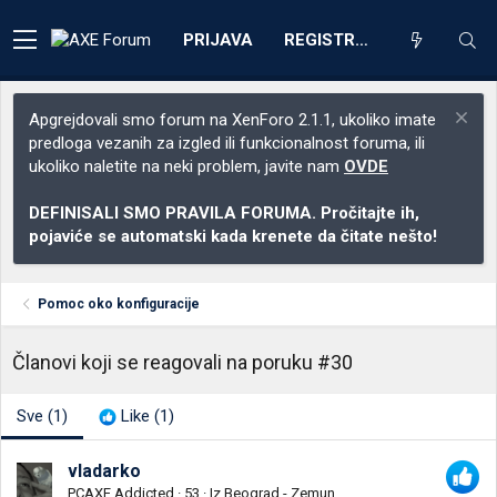
PRIJAVA
REGISTRACIJA
Apgrejdovali smo forum na XenForo 2.1.1, ukoliko imate
predloga vezanih za izgled ili funkcionalnost foruma, ili
ukoliko naletite na neki problem, javite nam
OVDE
DEFINISALI SMO PRAVILA FORUMA. Pročitajte ih,
pojaviće se automatski kada krenete da čitate nešto!
Pomoc oko konfiguracije
Članovi koji se reagovali na poruku #30
Sve
(1)
Like
(1)
vladarko
PCAXE Addicted
·
53
·
Iz
Beograd - Zemun