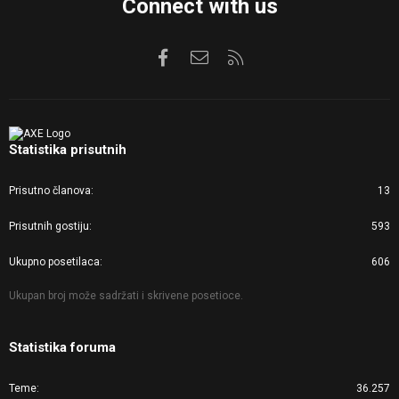
Connect with us
Facebook
Kontaktirajte nas
RSS
Statistika prisutnih
Prisutno članova
13
Prisutnih gostiju
593
Ukupno posetilaca
606
Ukupan broj može sadržati i skrivene posetioce.
Statistika foruma
Teme
36.257