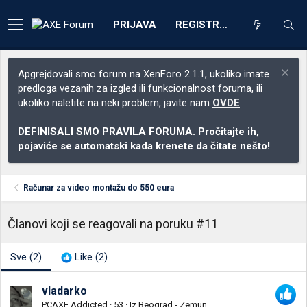
PRIJAVA
REGISTRACIJA
Apgrejdovali smo forum na XenForo 2.1.1, ukoliko imate
predloga vezanih za izgled ili funkcionalnost foruma, ili
ukoliko naletite na neki problem, javite nam
OVDE
DEFINISALI SMO PRAVILA FORUMA. Pročitajte ih,
pojaviće se automatski kada krenete da čitate nešto!
Računar za video montažu do 550 eura
Članovi koji se reagovali na poruku #11
Sve
(2)
Like
(2)
vladarko
PCAXE Addicted
·
53
·
Iz
Beograd - Zemun