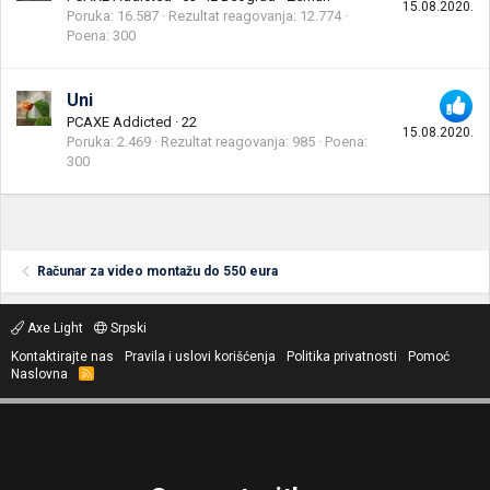
15.08.2020.
Poruka
16.587
Rezultat reagovanja
12.774
Poena
300
Uni
PCAXE Addicted
·
22
15.08.2020.
Poruka
2.469
Rezultat reagovanja
985
Poena
300
Računar za video montažu do 550 eura
Axe Light
Srpski
Kontaktirajte nas
Pravila i uslovi korišćenja
Politika privatnosti
Pomoć
Naslovna
R
S
S