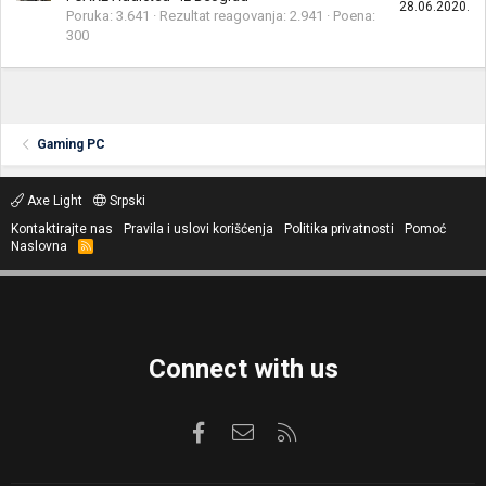
28.06.2020.
Poruka
3.641
Rezultat reagovanja
2.941
Poena
300
Gaming PC
Axe Light
Srpski
Kontaktirajte nas
Pravila i uslovi korišćenja
Politika privatnosti
Pomoć
Naslovna
R
S
S
Connect with us
Facebook
Kontaktirajte nas
RSS