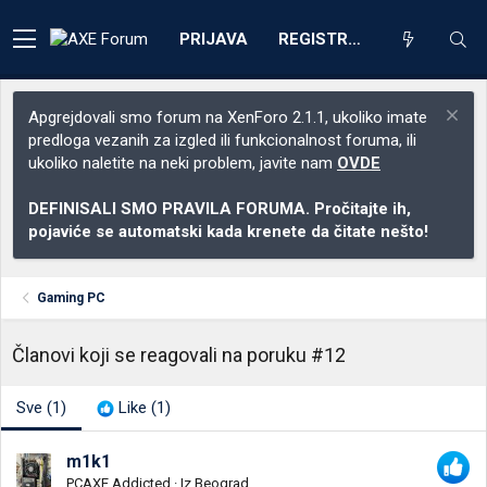
PRIJAVA
REGISTRACIJA
Apgrejdovali smo forum na XenForo 2.1.1, ukoliko imate
predloga vezanih za izgled ili funkcionalnost foruma, ili
ukoliko naletite na neki problem, javite nam
OVDE
DEFINISALI SMO PRAVILA FORUMA. Pročitajte ih,
pojaviće se automatski kada krenete da čitate nešto!
Gaming PC
Članovi koji se reagovali na poruku #12
Sve
(1)
Like
(1)
m1k1
PCAXE Addicted
·
Iz
Beograd