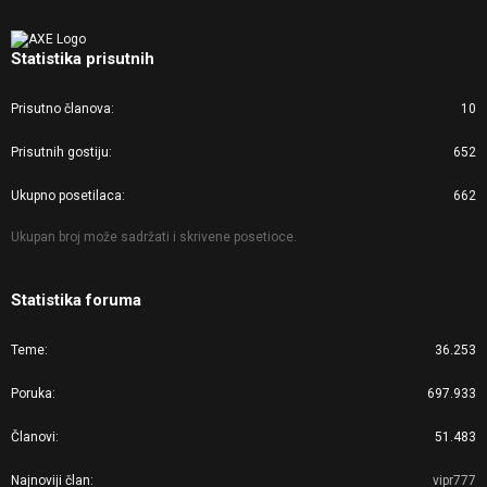
Statistika prisutnih
Prisutno članova
10
Prisutnih gostiju
652
Ukupno posetilaca
662
Ukupan broj može sadržati i skrivene posetioce.
Statistika foruma
Teme
36.253
Poruka
697.933
Članovi
51.483
Najnoviji član
vipr777