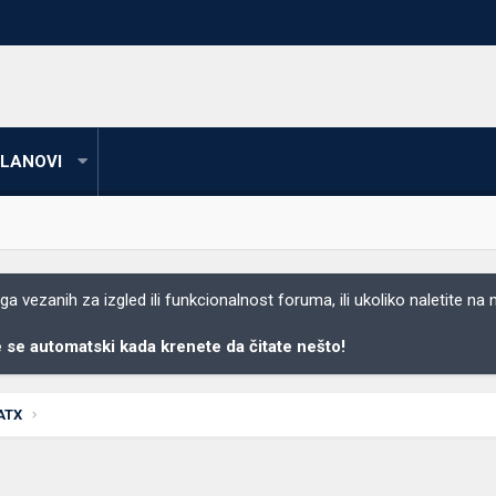
LANOVI
 vezanih za izgled ili funkcionalnost foruma, ili ukoliko naletite na
se automatski kada krenete da čitate nešto!
ATX