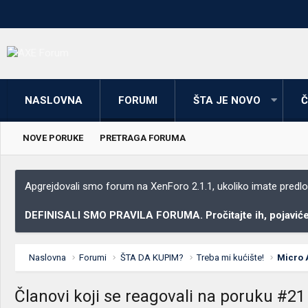
NASLOVNA
FORUMI
ŠTA JE NOVO
Č
NOVE PORUKE
PRETRAGA FORUMA
Apgrejdovali smo forum na XenForo 2.1.1, ukoliko imate predloga
DEFINISALI SMO PRAVILA FORUMA. Pročitajte ih, pojaviće 
Naslovna
Forumi
ŠTA DA KUPIM?
Treba mi kućište!
Micro 
Članovi koji se reagovali na poruku #21