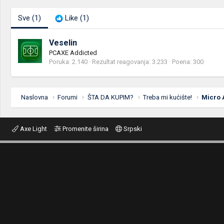
Sve
(1)
Like
(1)
Veselin
PCAXE Addicted
Poruka
2.140
Rezultat reagovanja
3.233
Poena
300
Naslovna
Forumi
ŠTA DA KUPIM?
Treba mi kućište!
Micro 
Axe Light
Promenite širina
Srpski