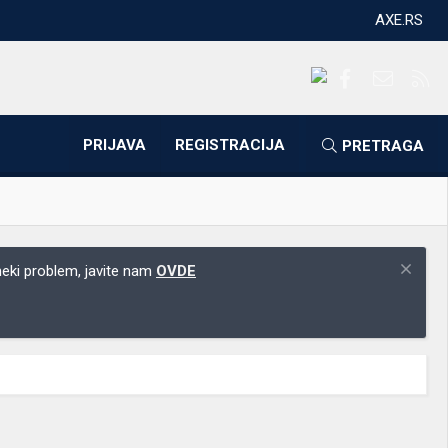
AXE.RS
Facebook
Kontakti
RS
PRIJAVA
REGISTRACIJA
PRETRAGA
 neki problem, javite nam
OVDE