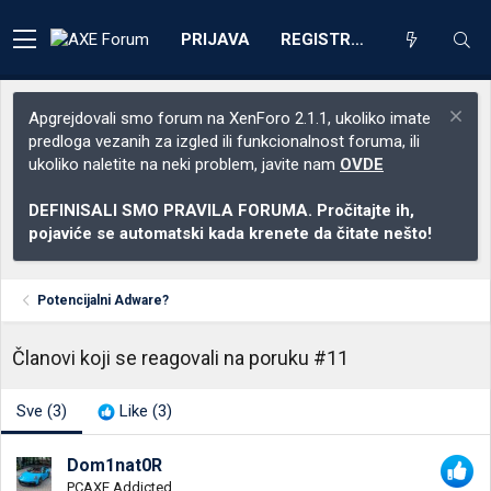
PRIJAVA
REGISTRACIJA
Apgrejdovali smo forum na XenForo 2.1.1, ukoliko imate
predloga vezanih za izgled ili funkcionalnost foruma, ili
ukoliko naletite na neki problem, javite nam
OVDE
DEFINISALI SMO PRAVILA FORUMA. Pročitajte ih,
pojaviće se automatski kada krenete da čitate nešto!
Potencijalni Adware?
Članovi koji se reagovali na poruku #11
Sve
(3)
Like
(3)
Dom1nat0R
PCAXE Addicted