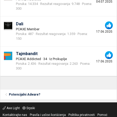
04.07.2020.
Poruka
14.334
Rezultat reagovanja
9.748
Poena
300
Dali
PCAXE Member
17.06.2020.
Poruka
487
Rezultat reagovanja
1.359
Poena
150
Tajmbandit
PCAXE Addicted
·
34
·
Iz
Prokuplje
17.06.2020.
Poruka
2.436
Rezultat reagovanja
2.263
Poena
300
Potencijalni Adware?
Axe Light
Srpski
Kontaktirajte nas
Pravila i uslovi korišćenja
Politika privatnosti
Pomoć