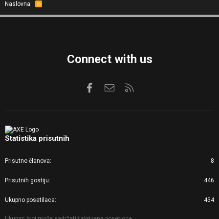
Naslovna
R
S
S
Connect with us
Facebook
Kontaktirajte nas
RSS
Statistika prisutnih
Prisutno članova
8
Prisutnih gostiju
446
Ukupno posetilaca
454
Ukupan broj može sadržati i skrivene posetioce.