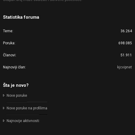
Statistika foruma
Teme
36.264
Poruka
698.085
Članovi
51.911
Najnoviji član
kjcvipnet
Šta je novo?
Nove poruke
Nove poruke na profilima
Najnovije aktivnosti