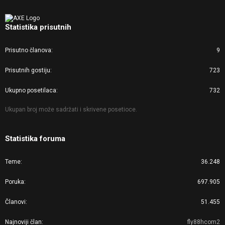
Statistika prisutnih
Prisutno članova
9
Prisutnih gostiju
723
Ukupno posetilaca
732
Ukupan broj može sadržati i skrivene posetioce.
Statistika foruma
Teme
36.248
Poruka
697.905
Članovi
51.455
Najnoviji član
fly88hcom2