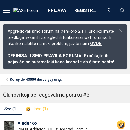
PRIJAVA
REGISTRACIJA
Apgrejdovali smo forum na XenForo 2.1.1, ukoliko imate
predloga vezanih za izgled ili funkcionalnost foruma, ili
ukoliko naletite na neki problem, javite nam
OVDE
DEFINISALI SMO PRAVILA FORUMA. Pročitajte ih,
pojaviće se automatski kada krenete da čitate nešto!
Komp do 43000 din za gejming.
Članovi koji se reagovali na poruku #3
Sve
(1)
Haha
(1)
vladarko
PCAXE Addicted
·
53
·
Iz
Beograd - Zemun