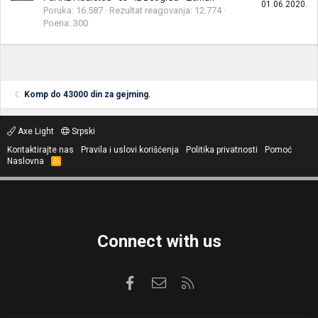
01.06.2020.
Poruka
16.587
Rezultat reagovanja
12.774
Poena
300
Komp do 43000 din za gejming.
Axe Light
Srpski
Kontaktirajte nas
Pravila i uslovi korišćenja
Politika privatnosti
Pomoć
Naslovna
R
S
S
Connect with us
Facebook
Kontaktirajte nas
RSS