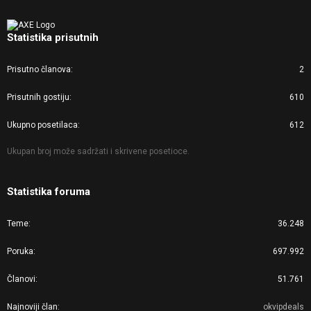
Statistika prisutnih
Prisutno članova
2
Prisutnih gostiju
610
Ukupno posetilaca
612
Ukupan broj može sadržati i skrivene posetioce.
Statistika foruma
Teme
36.248
Poruka
697.992
Članovi
51.761
Najnoviji član
okvipdeals