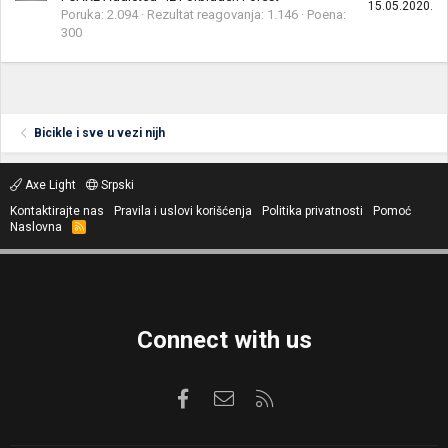
15.05.2020.
Poruka
2.094
Rezultat reagovanja
1.146
Poena
300
Bicikle i sve u vezi nijh
Axe Light
Srpski
Kontaktirajte nas
Pravila i uslovi korišćenja
Politika privatnosti
Pomoć
Naslovna
R
S
S
Connect with us
Facebook
Kontaktirajte nas
RSS