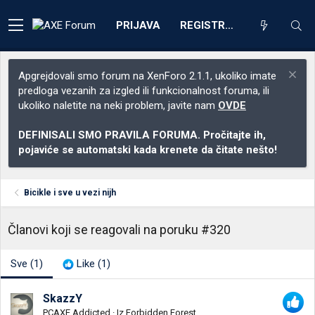
PRIJAVA
REGISTRACIJA
Apgrejdovali smo forum na XenForo 2.1.1, ukoliko imate
predloga vezanih za izgled ili funkcionalnost foruma, ili
ukoliko naletite na neki problem, javite nam
OVDE
DEFINISALI SMO PRAVILA FORUMA. Pročitajte ih,
pojaviće se automatski kada krenete da čitate nešto!
Bicikle i sve u vezi nijh
Članovi koji se reagovali na poruku #320
Sve
(1)
Like
(1)
SkazzY
PCAXE Addicted
·
Iz
Forbidden Forest