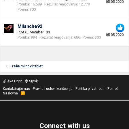
05.05.2020.
Poruka
16.589
Rezultat reagovanja
12.779
Poena
300
Milanche92
PCAXE Member
·
33
05.05.2020.
Poruka
994
Rezultat reagovanja
686
Poena
300
Treba mi novi tablet
Axe Light
Srpski
Kontaktirajte nas
Pravila i uslovi korišćenja
Politika privatnosti
Pomoć
Naslovna
R
S
S
Connect with us