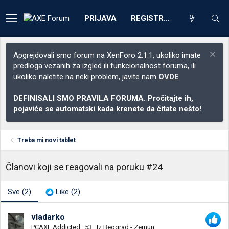
PRIJAVA
REGISTRACIJA
Apgrejdovali smo forum na XenForo 2.1.1, ukoliko imate
predloga vezanih za izgled ili funkcionalnost foruma, ili
ukoliko naletite na neki problem, javite nam
OVDE
DEFINISALI SMO PRAVILA FORUMA. Pročitajte ih,
pojaviće se automatski kada krenete da čitate nešto!
Treba mi novi tablet
Članovi koji se reagovali na poruku #24
Sve
(2)
Like
(2)
vladarko
PCAXE Addicted
·
53
·
Iz
Beograd - Zemun