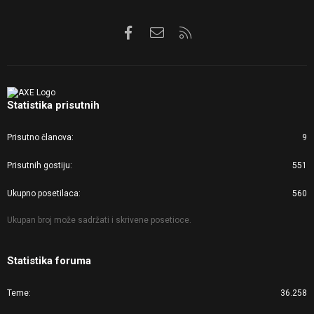
Facebook
Kontaktirajte nas
RSS
Statistika prisutnih
Prisutno članova
9
Prisutnih gostiju
551
Ukupno posetilaca
560
Ukupan broj može sadržati i skrivene posetioce.
Statistika foruma
Teme
36.258