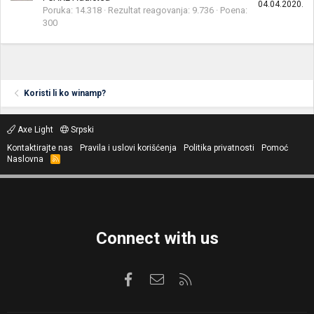
04.04.2020.
Poruka
14.318
Rezultat reagovanja
9.736
Poena
300
Koristi li ko winamp?
Axe Light
Srpski
Kontaktirajte nas
Pravila i uslovi korišćenja
Politika privatnosti
Pomoć
Naslovna
R
S
S
Connect with us
Facebook
Kontaktirajte nas
RSS