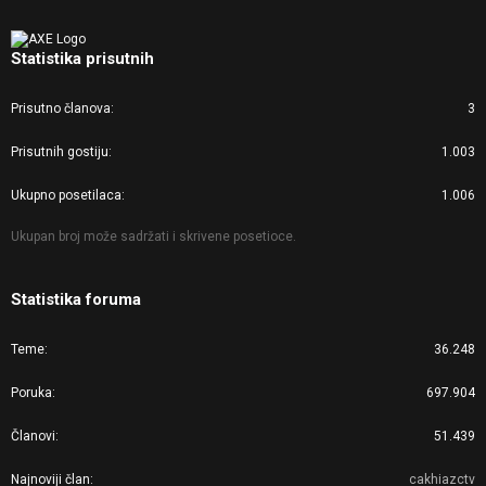
Statistika prisutnih
Prisutno članova
3
Prisutnih gostiju
1.003
Ukupno posetilaca
1.006
Ukupan broj može sadržati i skrivene posetioce.
Statistika foruma
Teme
36.248
Poruka
697.904
Članovi
51.439
Najnoviji član
cakhiazctv