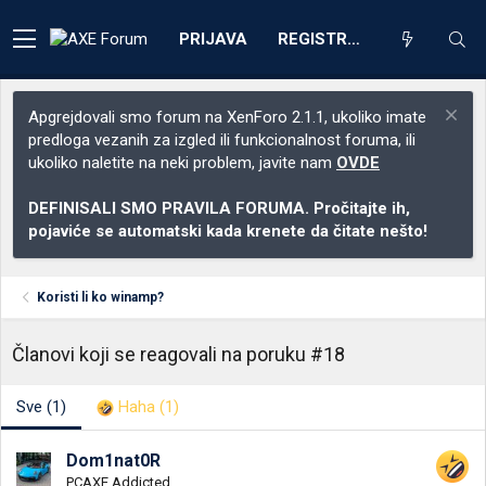
PRIJAVA
REGISTRACIJA
Apgrejdovali smo forum na XenForo 2.1.1, ukoliko imate
predloga vezanih za izgled ili funkcionalnost foruma, ili
ukoliko naletite na neki problem, javite nam
OVDE
DEFINISALI SMO PRAVILA FORUMA. Pročitajte ih,
pojaviće se automatski kada krenete da čitate nešto!
Koristi li ko winamp?
Članovi koji se reagovali na poruku #18
Sve
(1)
Haha
(1)
Dom1nat0R
PCAXE Addicted