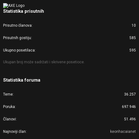
Statistika prisutnih
Prisutno članova
10
Prisutnih gostiju
585
Ukupno posetilaca
595
Ukupan broj može sadržati i skrivene posetioce.
Statistika foruma
Teme
36.257
Poruka
697.946
Članovi
51.496
Najnoviji član
keonhacaianet