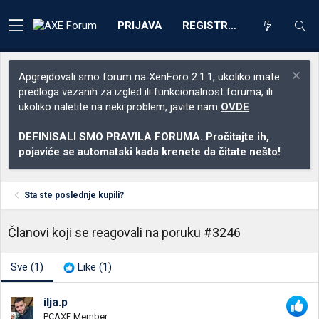
PRIJAVA
REGISTRACIJA
Apgrejdovali smo forum na XenForo 2.1.1, ukoliko imate
predloga vezanih za izgled ili funkcionalnost foruma, ili
ukoliko naletite na neki problem, javite nam
OVDE
DEFINISALI SMO PRAVILA FORUMA. Pročitajte ih,
pojaviće se automatski kada krenete da čitate nešto!
Sta ste poslednje kupili?
Članovi koji se reagovali na poruku #3246
Sve
(1)
Like
(1)
ilja.p
PCAXE Member