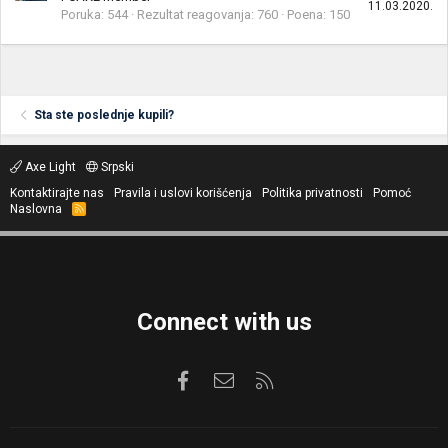
11.03.2020.
Poruka
544
Rezultat reagovanja
760
Poena
150
Sta ste poslednje kupili?
Axe Light
Srpski
Kontaktirajte nas
Pravila i uslovi korišćenja
Politika privatnosti
Pomoć
Naslovna
R
S
S
Connect with us
Facebook
Kontaktirajte nas
RSS