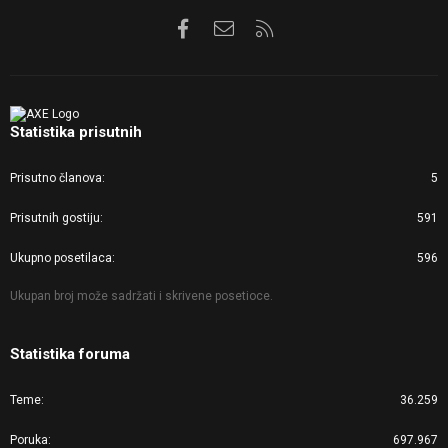
Facebook
Kontaktirajte nas
RSS
Statistika prisutnih
Prisutno članova
5
Prisutnih gostiju
591
Ukupno posetilaca
596
Ukupan broj može sadržati i skrivene posetioce.
Statistika foruma
Teme
36.259
Poruka
697.967