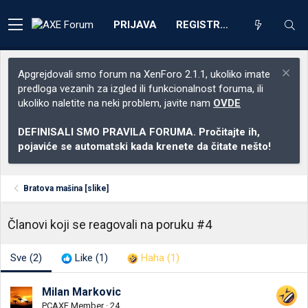
PRIJAVA
REGISTRACIJA
Apgrejdovali smo forum na XenForo 2.1.1, ukoliko imate
predloga vezanih za izgled ili funkcionalnost foruma, ili
ukoliko naletite na neki problem, javite nam
OVDE
DEFINISALI SMO PRAVILA FORUMA. Pročitajte ih,
pojaviće se automatski kada krenete da čitate nešto!
Bratova mašina [slike]
Članovi koji se reagovali na poruku #4
Sve
(2)
Like
(1)
Haha
(1)
Milan Markovic
PCAXE Member
·
24