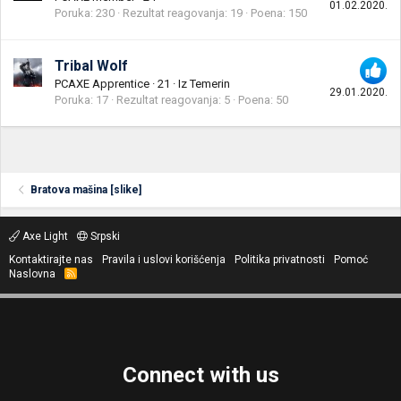
01.02.2020.
Poruka
230
Rezultat reagovanja
19
Poena
150
Tribal Wolf
PCAXE Apprentice
·
21
·
Iz
Temerin
29.01.2020.
Poruka
17
Rezultat reagovanja
5
Poena
50
Bratova mašina [slike]
Axe Light
Srpski
Kontaktirajte nas
Pravila i uslovi korišćenja
Politika privatnosti
Pomoć
Naslovna
R
S
S
Connect with us