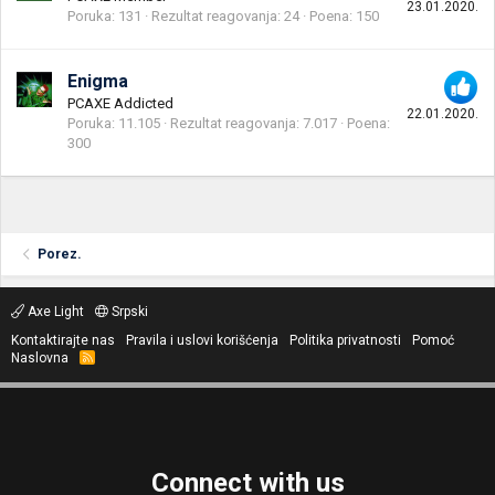
23.01.2020.
Poruka
131
Rezultat reagovanja
24
Poena
150
Enigma
PCAXE Addicted
22.01.2020.
Poruka
11.105
Rezultat reagovanja
7.017
Poena
300
Porez.
Axe Light
Srpski
Kontaktirajte nas
Pravila i uslovi korišćenja
Politika privatnosti
Pomoć
Naslovna
R
S
S
Connect with us