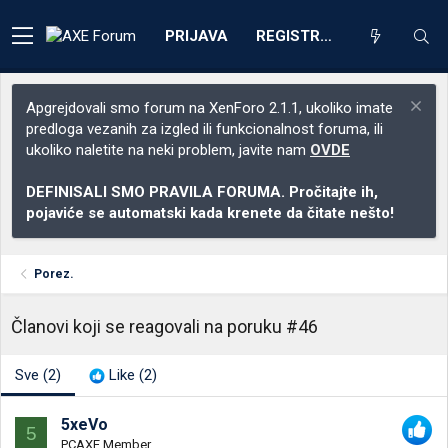
PRIJAVA
REGISTRACIJA
Apgrejdovali smo forum na XenForo 2.1.1, ukoliko imate
predloga vezanih za izgled ili funkcionalnost foruma, ili
ukoliko naletite na neki problem, javite nam
OVDE
DEFINISALI SMO PRAVILA FORUMA. Pročitajte ih,
pojaviće se automatski kada krenete da čitate nešto!
Porez.
Članovi koji se reagovali na poruku #46
Sve
(2)
Like
(2)
5xeVo
5
PCAXE Member