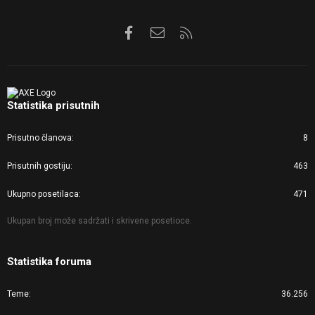
Facebook
Kontaktirajte nas
RSS
Statistika prisutnih
Prisutno članova
8
Prisutnih gostiju
463
Ukupno posetilaca
471
Ukupan broj može sadržati i skrivene posetioce.
Statistika foruma
Teme
36.256