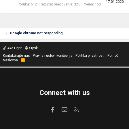
17.01.2020.
Poruka
612
Rezultat reagovanja
325
Poena
150
Google chrome not responding
Axe Light
Srpski
Kontaktirajte nas
Pravila i uslovi korišćenja
Politika privatnosti
Pomoć
Naslovna
R
S
S
Connect with us
Facebook
Kontaktirajte nas
RSS