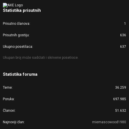
Statistika prisutnih
Prisutno članova
1
Prisutnih gostiju
636
Ukupno posetilaca
637
Ukupan broj može sadržati i skrivene posetioce.
Statistika foruma
Teme
36.259
Poruka
697.985
Članovi
51.632
Najnoviji član
miemascowood1980