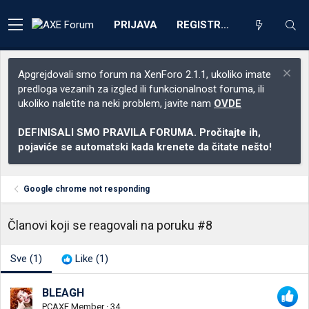
PRIJAVA
REGISTRACIJA
Apgrejdovali smo forum na XenForo 2.1.1, ukoliko imate
predloga vezanih za izgled ili funkcionalnost foruma, ili
ukoliko naletite na neki problem, javite nam
OVDE
DEFINISALI SMO PRAVILA FORUMA. Pročitajte ih,
pojaviće se automatski kada krenete da čitate nešto!
Google chrome not responding
Članovi koji se reagovali na poruku #8
Sve
(1)
Like
(1)
BLEAGH
PCAXE Member
·
34