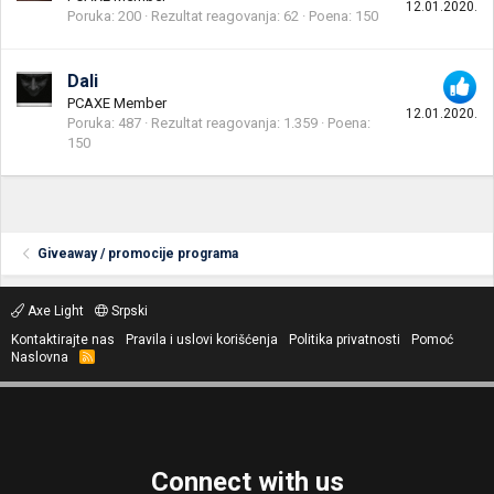
12.01.2020.
Poruka
200
Rezultat reagovanja
62
Poena
150
Dali
PCAXE Member
12.01.2020.
Poruka
487
Rezultat reagovanja
1.359
Poena
150
Giveaway / promocije programa
Axe Light
Srpski
Kontaktirajte nas
Pravila i uslovi korišćenja
Politika privatnosti
Pomoć
Naslovna
R
S
S
Connect with us