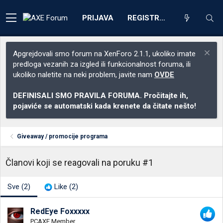
PRIJAVA
REGISTRACIJA
Apgrejdovali smo forum na XenForo 2.1.1, ukoliko imate
predloga vezanih za izgled ili funkcionalnost foruma, ili
ukoliko naletite na neki problem, javite nam
OVDE
DEFINISALI SMO PRAVILA FORUMA. Pročitajte ih,
pojaviće se automatski kada krenete da čitate nešto!
Giveaway / promocije programa
Članovi koji se reagovali na poruku #1
Sve
(2)
Like
(2)
RedEye Foxxxxx
PCAXE Member