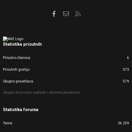
Facebook
Kontaktirajte nas
RSS
Statistika prisutnih
Prisutno članova
6
Prisutnih gostiju
573
Ukupno posetilaca
579
Ukupan broj može sadržati i skrivene posetioce.
Statistika foruma
Teme
36.259