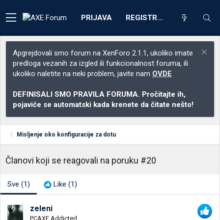
PRIJAVA
REGISTRACIJA
Apgrejdovali smo forum na XenForo 2.1.1, ukoliko imate
predloga vezanih za izgled ili funkcionalnost foruma, ili
ukoliko naletite na neki problem, javite nam
OVDE
DEFINISALI SMO PRAVILA FORUMA. Pročitajte ih,
pojaviće se automatski kada krenete da čitate nešto!
Misljenje oko konfiguracije za dotu
Članovi koji se reagovali na poruku #20
Sve
(1)
Like
(1)
zeleni
PCAXE Addicted