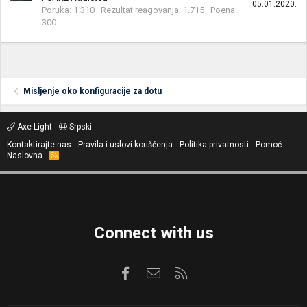
05.01.2020.
Poruka
1.310
Rezultat reagovanja
1.715
Poena
300
Misljenje oko konfiguracije za dotu
Axe Light
Srpski
Kontaktirajte nas
Pravila i uslovi korišćenja
Politika privatnosti
Pomoć
Naslovna
R
S
S
Connect with us
Facebook
Kontaktirajte nas
RSS