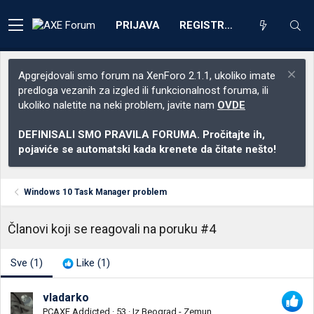
PRIJAVA
REGISTRACIJA
Apgrejdovali smo forum na XenForo 2.1.1, ukoliko imate
predloga vezanih za izgled ili funkcionalnost foruma, ili
ukoliko naletite na neki problem, javite nam
OVDE
DEFINISALI SMO PRAVILA FORUMA. Pročitajte ih,
pojaviće se automatski kada krenete da čitate nešto!
Windows 10 Task Manager problem
Članovi koji se reagovali na poruku #4
Sve
(1)
Like
(1)
vladarko
PCAXE Addicted
·
53
·
Iz
Beograd - Zemun