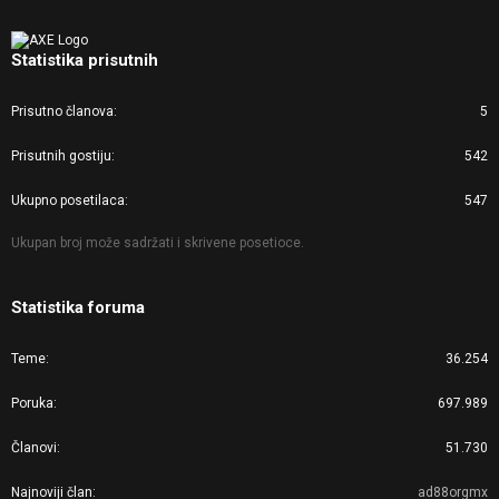
Statistika prisutnih
Prisutno članova
5
Prisutnih gostiju
542
Ukupno posetilaca
547
Ukupan broj može sadržati i skrivene posetioce.
Statistika foruma
Teme
36.254
Poruka
697.989
Članovi
51.730
Najnoviji član
ad88orgmx