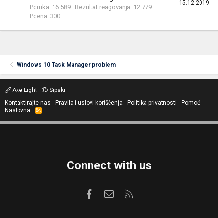
15.12.2019.
Poruka
16.589
Rezultat reagovanja
12.779
Poena
300
Windows 10 Task Manager problem
Axe Light
Srpski
Kontaktirajte nas
Pravila i uslovi korišćenja
Politika privatnosti
Pomoć
Naslovna
R
S
S
Connect with us
Facebook
Kontaktirajte nas
RSS