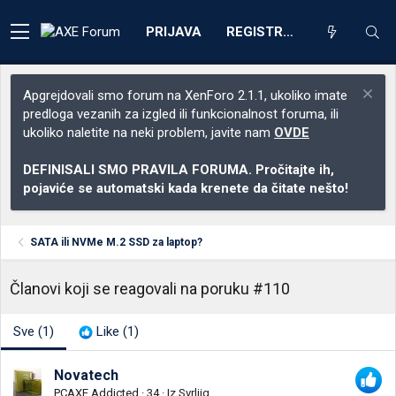
PRIJAVA
REGISTRACIJA
Apgrejdovali smo forum na XenForo 2.1.1, ukoliko imate
predloga vezanih za izgled ili funkcionalnost foruma, ili
ukoliko naletite na neki problem, javite nam
OVDE
DEFINISALI SMO PRAVILA FORUMA. Pročitajte ih,
pojaviće se automatski kada krenete da čitate nešto!
SATA ili NVMe M.2 SSD za laptop?
Članovi koji se reagovali na poruku #110
Sve
(1)
Like
(1)
Novatech
PCAXE Addicted
·
34
·
Iz
Svrljig