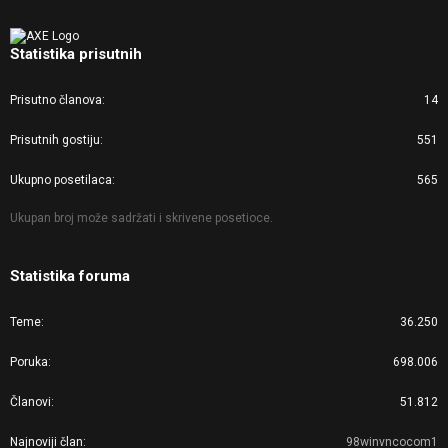
Statistika prisutnih
Prisutno članova
14
Prisutnih gostiju
551
Ukupno posetilaca
565
Ukupan broj može sadržati i skrivene posetioce.
Statistika foruma
Teme
36.250
Poruka
698.006
Članovi
51.812
Najnoviji član
98winvncocom1