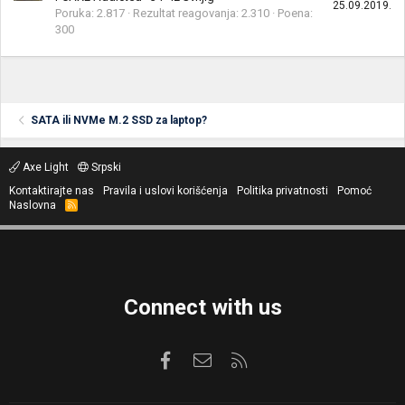
25.09.2019.
Poruka
2.817
Rezultat reagovanja
2.310
Poena
300
SATA ili NVMe M.2 SSD za laptop?
Axe Light
Srpski
Kontaktirajte nas
Pravila i uslovi korišćenja
Politika privatnosti
Pomoć
Naslovna
R
S
S
Connect with us
Facebook
Kontaktirajte nas
RSS