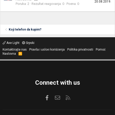
20.08.2019.
Poruka
2
Rezultat reagovanja
0
Poena
0
Koji telefon da kupim?
Axe Light
Srpski
Kontaktirajte nas
Pravila i uslovi korišćenja
Politika privatnosti
Pomoć
Naslovna
R
S
S
Connect with us
Facebook
Kontaktirajte nas
RSS