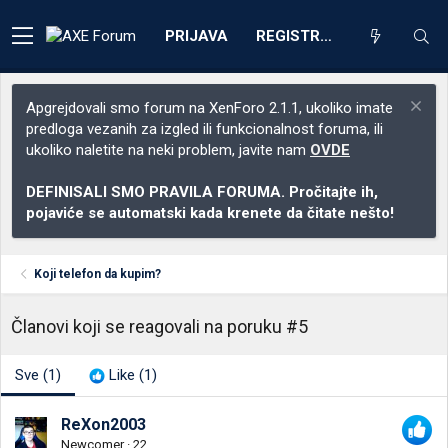
PRIJAVA
REGISTRACIJA
Apgrejdovali smo forum na XenForo 2.1.1, ukoliko imate
predloga vezanih za izgled ili funkcionalnost foruma, ili
ukoliko naletite na neki problem, javite nam
OVDE
DEFINISALI SMO PRAVILA FORUMA. Pročitajte ih,
pojaviće se automatski kada krenete da čitate nešto!
Koji telefon da kupim?
Članovi koji se reagovali na poruku #5
Sve
(1)
Like
(1)
ReXon2003
Newcomer
·
22