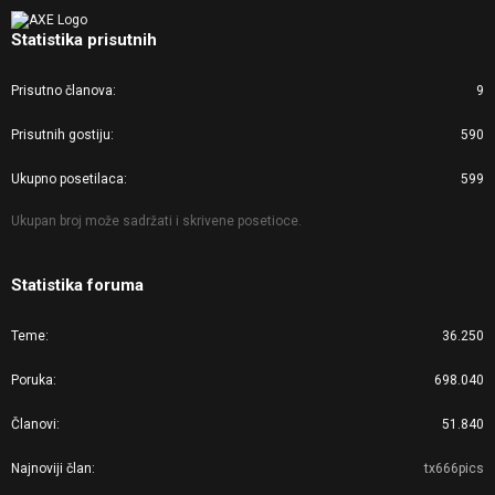
Statistika prisutnih
Prisutno članova
9
Prisutnih gostiju
590
Ukupno posetilaca
599
Ukupan broj može sadržati i skrivene posetioce.
Statistika foruma
Teme
36.250
Poruka
698.040
Članovi
51.840
Najnoviji član
tx666pics