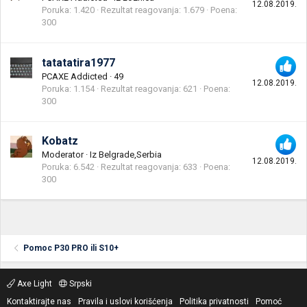
12.08.2019.
Poruka
1.420
Rezultat reagovanja
1.679
Poena
300
tatatatira1977
PCAXE Addicted
·
49
12.08.2019.
Poruka
1.154
Rezultat reagovanja
621
Poena
300
Kobatz
Moderator
·
Iz
Belgrade,Serbia
12.08.2019.
Poruka
6.542
Rezultat reagovanja
633
Poena
300
Pomoc P30 PRO ili S10+
Axe Light
Srpski
Kontaktirajte nas
Pravila i uslovi korišćenja
Politika privatnosti
Pomoć