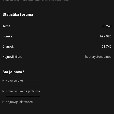
Statistika foruma
Teme
36.248
Poruka
697.986
Članovi
51.746
Najnoviji član
bestcryptocasinos
Šta je novo?
Nove poruke
Nove poruke na profilima
Najnovije aktivnosti