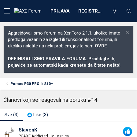
PRIJAVA
REGISTRACIJA
Apgrejdovali smo forum na XenForo 2.1.1, ukoliko imate
predloga vezanih za izgled ili funkcionalnost foruma, ili
ukoliko naletite na neki problem, javite nam
OVDE
DEFINISALI SMO PRAVILA FORUMA. Pročitajte ih,
pojaviće se automatski kada krenete da čitate nešto!
Pomoc P30 PRO ili S10+
Članovi koji se reagovali na poruku #14
Sve
(3)
Like
(3)
SlavenK
PCAXE Addicted
·
Iz
Loznica