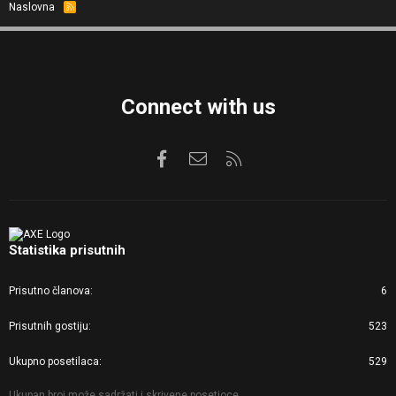
Naslovna
R
S
S
Connect with us
Facebook
Kontaktirajte nas
RSS
Statistika prisutnih
Prisutno članova
6
Prisutnih gostiju
523
Ukupno posetilaca
529
Ukupan broj može sadržati i skrivene posetioce.