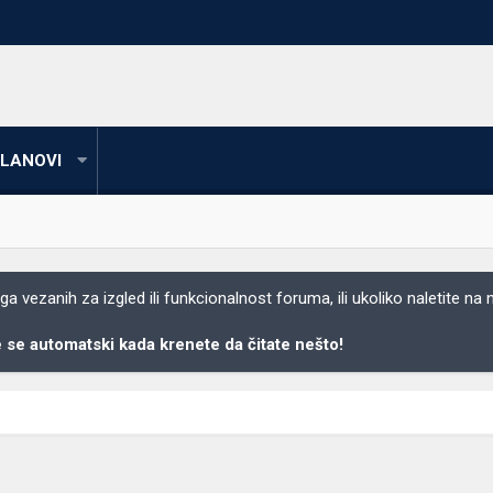
LANOVI
 vezanih za izgled ili funkcionalnost foruma, ili ukoliko naletite na
se automatski kada krenete da čitate nešto!