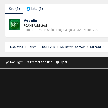
Sve
(1)
Like
(1)
Veselin
PCAXE Addicted
Poruka
2.140
Rezultat reagovanja
3.232
Poena
300
Naslovna
Forumi
SOFTVER
Aplikativni softver
Torrent
Axe Light
Promenite širina
Srpski