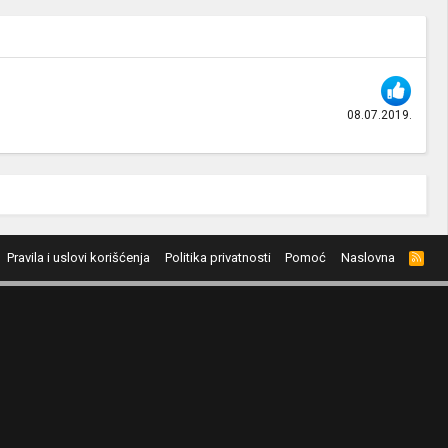
08.07.2019.
Pravila i uslovi korišćenja
Politika privatnosti
Pomoć
Naslovna
R
S
S