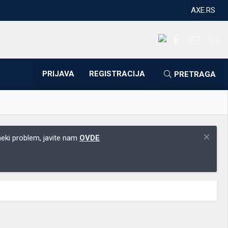
AXE.RS
Facebook
Kontakti
RS
PRIJAVA
REGISTRACIJA
PRETRAGA
 neki problem, javite nam
OVDE