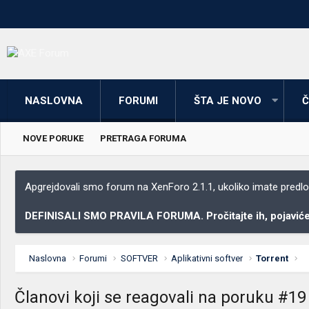
NASLOVNA
FORUMI
ŠTA JE NOVO
Č
NOVE PORUKE
PRETRAGA FORUMA
Apgrejdovali smo forum na XenForo 2.1.1, ukoliko imate predloga
DEFINISALI SMO PRAVILA FORUMA. Pročitajte ih, pojaviće 
Naslovna
Forumi
SOFTVER
Aplikativni softver
Torrent
Članovi koji se reagovali na poruku #19