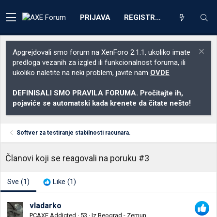
PRIJAVA
REGISTRACIJA
Apgrejdovali smo forum na XenForo 2.1.1, ukoliko imate
predloga vezanih za izgled ili funkcionalnost foruma, ili
ukoliko naletite na neki problem, javite nam
OVDE
DEFINISALI SMO PRAVILA FORUMA. Pročitajte ih,
pojaviće se automatski kada krenete da čitate nešto!
Softver za testiranje stabilnosti racunara.
Članovi koji se reagovali na poruku #3
Sve
(1)
Like
(1)
vladarko
PCAXE Addicted
·
53
·
Iz
Beograd - Zemun