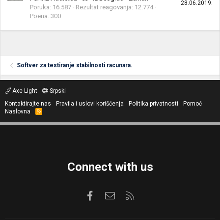
28.06.2019.
Poruka
16.587
Rezultat reagovanja
12.774
Poena
300
Softver za testiranje stabilnosti racunara.
Axe Light
Srpski
Kontaktirajte nas
Pravila i uslovi korišćenja
Politika privatnosti
Pomoć
Naslovna
R
S
S
Connect with us
Facebook
Kontaktirajte nas
RSS