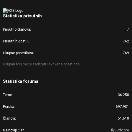
Statistika prisutnih
Prisutno članova
7
Prisutnih gostiju
762
Ukupno posetilaca
769
Ukupan broj može sadržati i skrivene posetioce.
Statistika foruma
Teme
36.258
Poruka
697.981
Članovi
51.618
Najnoviji član
fly88tbcom