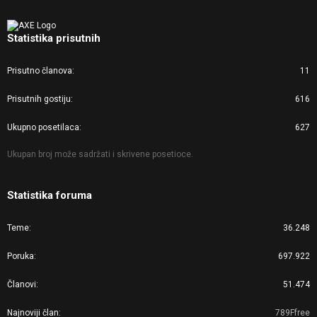
Statistika prisutnih
Prisutno članova
11
Prisutnih gostiju
616
Ukupno posetilaca
627
Ukupan broj može sadržati i skrivene posetioce.
Statistika foruma
Teme
36.248
Poruka
697.922
Članovi
51.474
Najnoviji član
789Ffree