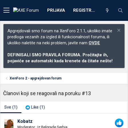
PRIJAVA
REGISTRACIJA
Apgrejdovali smo forum na XenForo 2.1.1, ukoliko imate
predloga vezanih za izgled ili funkcionalnost foruma, ili
ukoliko naletite na neki problem, javite nam
OVDE
DEFINISALI SMO PRAVILA FORUMA. Pročitajte ih,
pojaviće se automatski kada krenete da čitate nešto!
XenForo 2 - apgrejdovan forum
Članovi koji se reagovali na poruku #13
Sve
(1)
Like
(1)
Kobatz
Moderator
·
Iz
Belgrade,Serbia