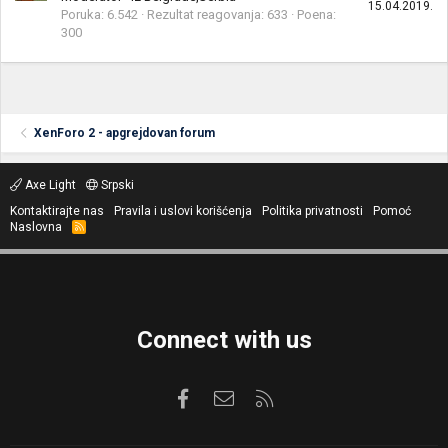
15.04.2019.
Poruka
6.542
Rezultat reagovanja
633
Poena
300
XenForo 2 - apgrejdovan forum
Axe Light
Srpski
Kontaktirajte nas
Pravila i uslovi korišćenja
Politika privatnosti
Pomoć
Naslovna
R
S
S
Connect with us
Facebook
Kontaktirajte nas
RSS