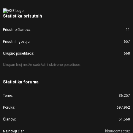
Statistika prisutnih
Prisutno članova
11
Prisutnih gostiju
657
Ukupno posetilaca
668
Ukupan broj može sadržati i skrivene posetioce.
Statistika foruma
Teme
36.257
Poruka
697.962
Članovi
51.560
Najnoviji član
hb88contact02