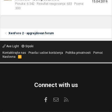
15.04.2019.
Poruka
6.542
Rezultat reagovanja
633
Poena
300
XenForo 2 - apgrejdovan forum
Axe Light
Srpski
Kontaktirajte nas
Pravila i uslovi korišćenja
Politika privatnosti
Pomoć
Naslovna
R
S
S
Connect with us
Facebook
Kontaktirajte nas
RSS