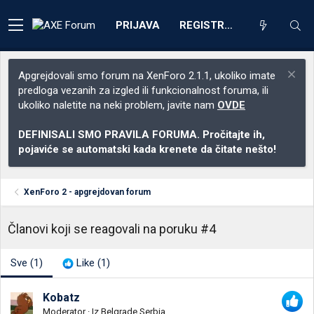
PRIJAVA
REGISTRACIJA
Apgrejdovali smo forum na XenForo 2.1.1, ukoliko imate
predloga vezanih za izgled ili funkcionalnost foruma, ili
ukoliko naletite na neki problem, javite nam
OVDE
DEFINISALI SMO PRAVILA FORUMA. Pročitajte ih,
pojaviće se automatski kada krenete da čitate nešto!
XenForo 2 - apgrejdovan forum
Članovi koji se reagovali na poruku #4
Sve
(1)
Like
(1)
Kobatz
Moderator
·
Iz
Belgrade,Serbia