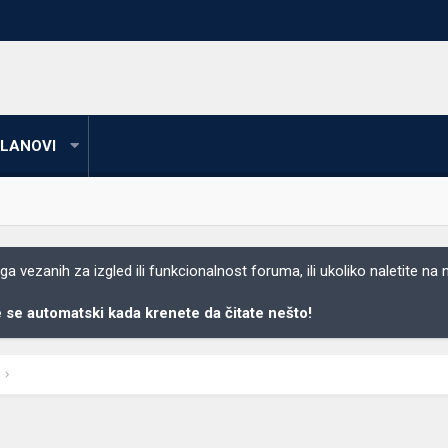
LANOVI
 vezanih za izgled ili funkcionalnost foruma, ili ukoliko naletite na
se automatski kada krenete da čitate nešto!