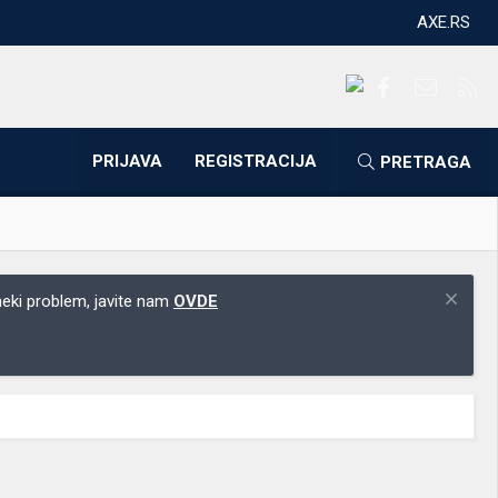
AXE.RS
Facebook
Kontakti
RS
PRIJAVA
REGISTRACIJA
PRETRAGA
 neki problem, javite nam
OVDE