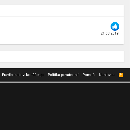
21.03.2019.
Pravila i uslovi korišćenja
Politika privatnosti
Pomoć
Naslovna
R
S
S