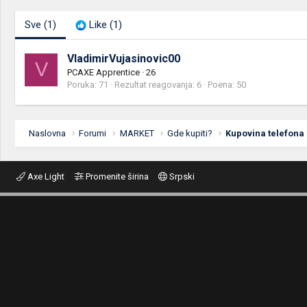
Sve
(1)
Like
(1)
VladimirVujasinovic00
V
PCAXE Apprentice
·
26
Poruka
71
Rezultat reagovanja
6
Poena
50
Naslovna
Forumi
MARKET
Gde kupiti?
Kupovina telefona
Axe Light
Promenite širina
Srpski