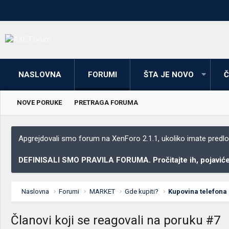
NASLOVNA
FORUMI
ŠTA JE NOVO
Č
NOVE PORUKE
PRETRAGA FORUMA
Apgrejdovali smo forum na XenForo 2.1.1, ukoliko imate predloga
DEFINISALI SMO PRAVILA FORUMA. Pročitajte ih, pojaviće 
Naslovna
Forumi
MARKET
Gde kupiti?
Kupovina telefona
Članovi koji se reagovali na poruku #7