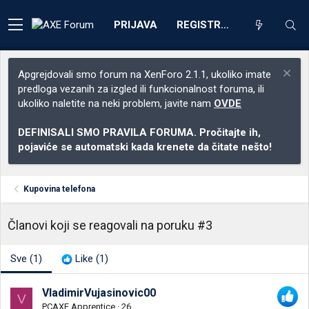
PRIJAVA
REGISTRACIJA
Apgrejdovali smo forum na XenForo 2.1.1, ukoliko imate
predloga vezanih za izgled ili funkcionalnost foruma, ili
ukoliko naletite na neki problem, javite nam
OVDE
DEFINISALI SMO PRAVILA FORUMA. Pročitajte ih,
pojaviće se automatski kada krenete da čitate nešto!
Kupovina telefona
Članovi koji se reagovali na poruku #3
Sve
(1)
Like
(1)
VladimirVujasinovic00
V
PCAXE Apprentice
·
26