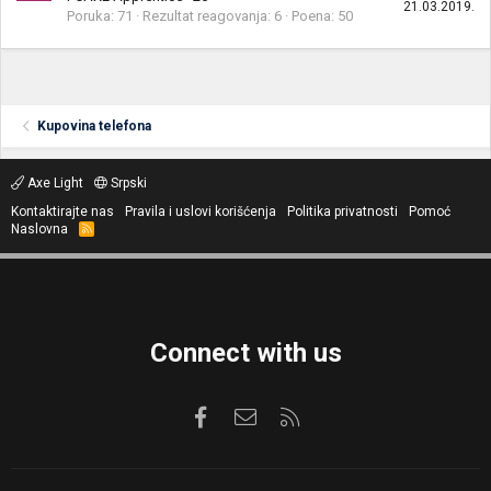
21.03.2019.
Poruka
71
Rezultat reagovanja
6
Poena
50
Kupovina telefona
Axe Light
Srpski
Kontaktirajte nas
Pravila i uslovi korišćenja
Politika privatnosti
Pomoć
Naslovna
R
S
S
Connect with us
Facebook
Kontaktirajte nas
RSS