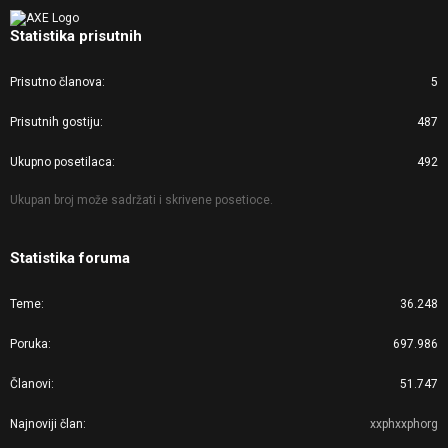
Statistika prisutnih
Prisutno članova
5
Prisutnih gostiju
487
Ukupno posetilaca
492
Ukupan broj može sadržati i skrivene posetioce.
Statistika foruma
Teme
36.248
Poruka
697.986
Članovi
51.747
Najnoviji član
xxphxxphorg