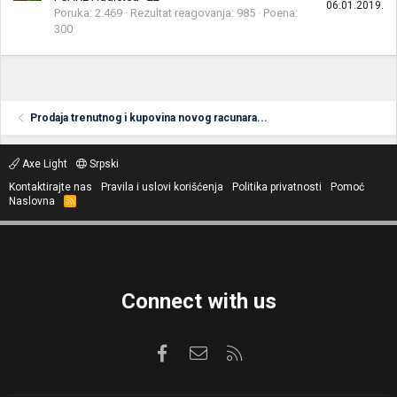
06.01.2019.
Poruka
2.469
Rezultat reagovanja
985
Poena
300
Prodaja trenutnog i kupovina novog racunara...
Axe Light
Srpski
Kontaktirajte nas
Pravila i uslovi korišćenja
Politika privatnosti
Pomoć
Naslovna
R
S
S
Connect with us
Facebook
Kontaktirajte nas
RSS