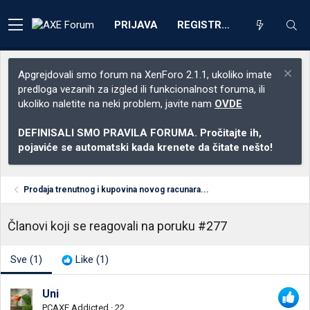
PRIJAVA
REGISTRACIJA
Apgrejdovali smo forum na XenForo 2.1.1, ukoliko imate
predloga vezanih za izgled ili funkcionalnost foruma, ili
ukoliko naletite na neki problem, javite nam
OVDE
DEFINISALI SMO PRAVILA FORUMA. Pročitajte ih,
pojaviće se automatski kada krenete da čitate nešto!
Prodaja trenutnog i kupovina novog racunara...
Članovi koji se reagovali na poruku #277
Sve
(1)
Like
(1)
Uni
PCAXE Addicted
·
22