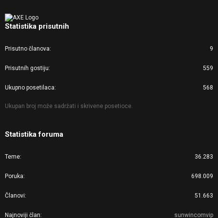
Statistika prisutnih
Prisutno članova
9
Prisutnih gostiju
559
Ukupno posetilaca
568
Ukupan broj može sadržati i skrivene posetioce.
Statistika foruma
Teme
36.283
Poruka
698.009
Članovi
51.663
Najnoviji član
sunwincomvip