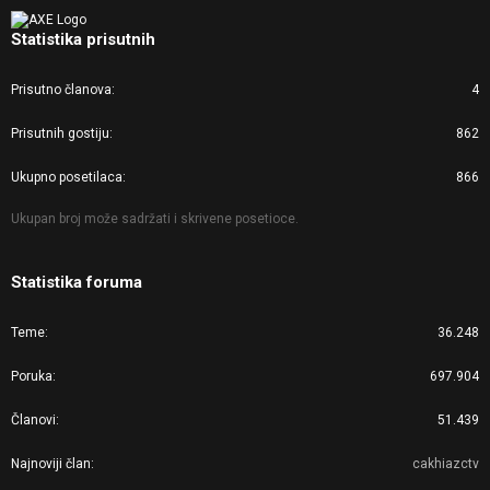
Statistika prisutnih
Prisutno članova
4
Prisutnih gostiju
862
Ukupno posetilaca
866
Ukupan broj može sadržati i skrivene posetioce.
Statistika foruma
Teme
36.248
Poruka
697.904
Članovi
51.439
Najnoviji član
cakhiazctv