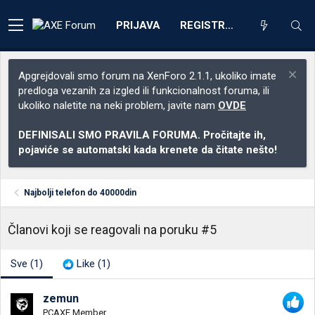
PRIJAVA
REGISTRACIJA
Apgrejdovali smo forum na XenForo 2.1.1, ukoliko imate
predloga vezanih za izgled ili funkcionalnost foruma, ili
ukoliko naletite na neki problem, javite nam
OVDE
DEFINISALI SMO PRAVILA FORUMA. Pročitajte ih,
pojaviće se automatski kada krenete da čitate nešto!
Najbolji telefon do 40000din
Članovi koji se reagovali na poruku #5
Sve
(1)
Like
(1)
zemun
PCAXE Member