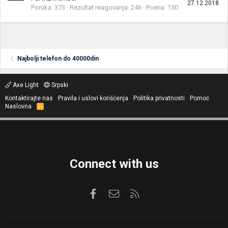
27.12.2018.
Poruka
373
Rezultat reagovanja
246
Poena
150
Najbolji telefon do 40000din
Axe Light
Srpski
Kontaktirajte nas
Pravila i uslovi korišćenja
Politika privatnosti
Pomoć
Naslovna
R
S
S
Connect with us
Facebook
Kontaktirajte nas
RSS