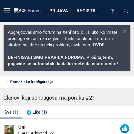
PRIJAVA
REGISTRACIJA
Apgrejdovali smo forum na XenForo 2.1.1, ukoliko imate
predloga vezanih za izgled ili funkcionalnost foruma, ili
ukoliko naletite na neki problem, javite nam
OVDE
DEFINISALI SMO PRAVILA FORUMA. Pročitajte ih,
pojaviće se automatski kada krenete da čitate nešto!
Pomoć oko konfiguracije
Članovi koji se reagovali na poruku #21
Sve
(1)
Like
(1)
Uni
PCAXE Addicted
·
22