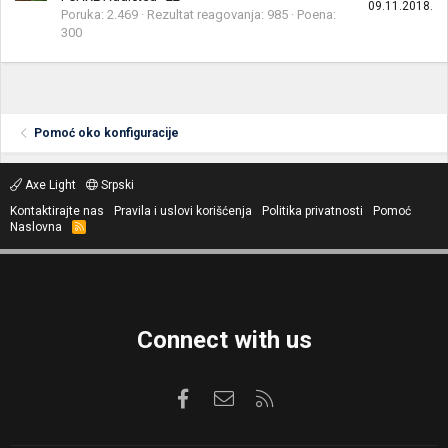
09.11.2018.
Poruka
2.469
Rezultat reagovanja
985
Poena
300
Pomoć oko konfiguracije
Axe Light
Srpski
Kontaktirajte nas
Pravila i uslovi korišćenja
Politika privatnosti
Pomoć
Naslovna
R
S
S
Connect with us
Facebook
Kontaktirajte nas
RSS