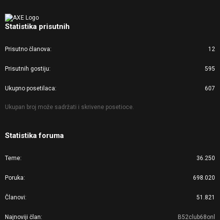
Statistika prisutnih
Prisutno članova
12
Prisutnih gostiju
595
Ukupno posetilaca
607
Ukupan broj može sadržati i skrivene posetioce.
Statistika foruma
Teme
36.250
Poruka
698.020
Članovi
51.821
Najnoviji član
B52club68onl