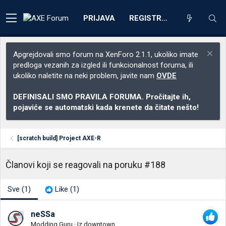
PRIJAVA
REGISTRACIJA
Apgrejdovali smo forum na XenForo 2.1.1, ukoliko imate
predloga vezanih za izgled ili funkcionalnost foruma, ili
ukoliko naletite na neki problem, javite nam
OVDE
DEFINISALI SMO PRAVILA FORUMA. Pročitajte ih,
pojaviće se automatski kada krenete da čitate nešto!
[scratch build] Project AXE-R
Članovi koji se reagovali na poruku #188
Sve
(1)
Like
(1)
neSSa
Modding Guru
·
Iz
downtown