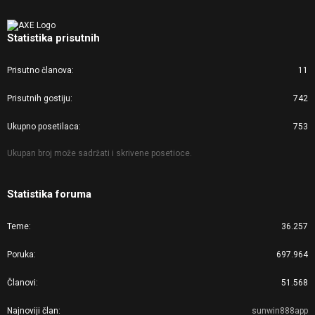
Statistika prisutnih
Prisutno članova
11
Prisutnih gostiju
742
Ukupno posetilaca
753
Ukupan broj može sadržati i skrivene posetioce.
Statistika foruma
Teme
36.257
Poruka
697.964
Članovi
51.568
Najnoviji član
sunwin888app