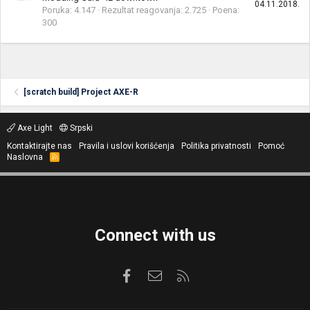
04.11.2018.
Poruka
4.147
Rezultat reagovanja
2.725
Poena
300
[scratch build] Project AXE-R
Axe Light
Srpski
Kontaktirajte nas
Pravila i uslovi korišćenja
Politika privatnosti
Pomoć
Naslovna
R
S
S
Connect with us
Facebook
Kontaktirajte nas
RSS