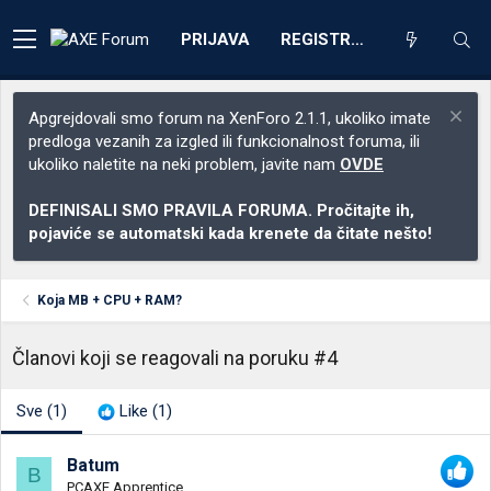
PRIJAVA
REGISTRACIJA
Apgrejdovali smo forum na XenForo 2.1.1, ukoliko imate
predloga vezanih za izgled ili funkcionalnost foruma, ili
ukoliko naletite na neki problem, javite nam
OVDE
DEFINISALI SMO PRAVILA FORUMA. Pročitajte ih,
pojaviće se automatski kada krenete da čitate nešto!
Koja MB + CPU + RAM?
Članovi koji se reagovali na poruku #4
Sve
(1)
Like
(1)
Batum
B
PCAXE Apprentice