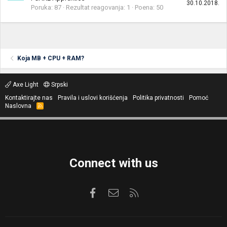
30.10.2018.
Poruka
87
Rezultat reagovanja
1
Poena
50
Koja MB + CPU + RAM?
Axe Light
Srpski
Kontaktirajte nas
Pravila i uslovi korišćenja
Politika privatnosti
Pomoć
Naslovna
R
S
S
Connect with us
Facebook
Kontaktirajte nas
RSS