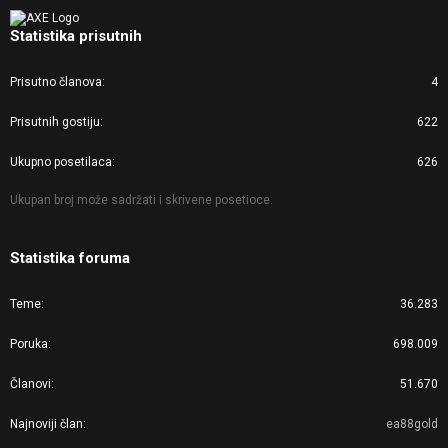
Statistika prisutnih
Prisutno članova
4
Prisutnih gostiju
622
Ukupno posetilaca
626
Ukupan broj može sadržati i skrivene posetioce.
Statistika foruma
Teme
36.283
Poruka
698.009
Članovi
51.670
Najnoviji član
ea88gold