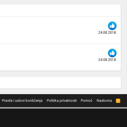
24.08.2018.
24.08.2018.
Pravila i uslovi korišćenja
Politika privatnosti
Pomoć
Naslovna
R
S
S