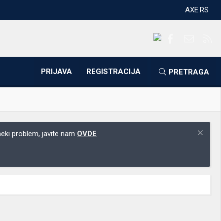
AXE.RS
Facebook
Kontakti
RS
PRIJAVA
REGISTRACIJA
PRETRAGA
 neki problem, javite nam
OVDE