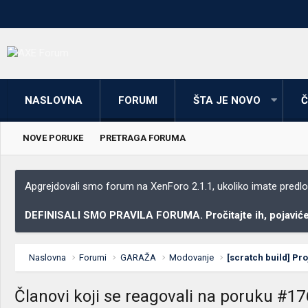
NASLOVNA
FORUMI
ŠTA JE NOVO
Č
NOVE PORUKE
PRETRAGA FORUMA
Apgrejdovali smo forum na XenForo 2.1.1, ukoliko imate predloga
DEFINISALI SMO PRAVILA FORUMA. Pročitajte ih, pojaviće 
Naslovna
Forumi
GARAŽA
Modovanje
[scratch build] Pr
Članovi koji se reagovali na poruku #17