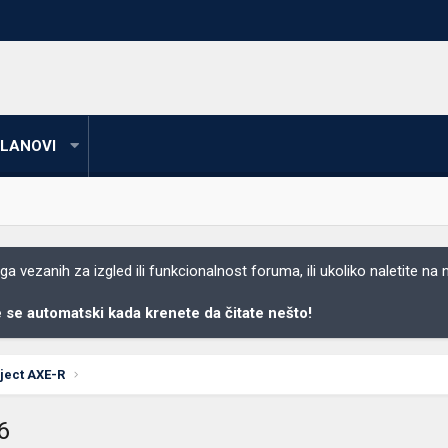
LANOVI
 vezanih za izgled ili funkcionalnost foruma, ili ukoliko naletite na
se automatski kada krenete da čitate nešto!
oject AXE-R
6