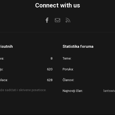
Connect with us
Facebook
Kontaktirajte nas
RSS
risutnih
Statistika foruma
ova
8
Teme
ju
620
Poruka
ilaca
628
Članovi
že sadržati i skrivene posetioce.
Najnoviji član
lantsw