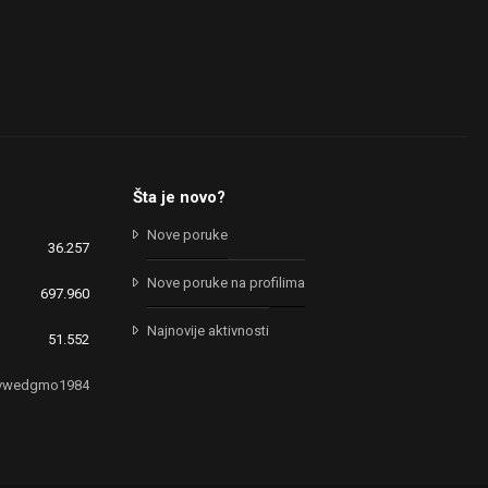
Šta je novo?
Nove poruke
36.257
Nove poruke na profilima
697.960
Najnovije aktivnosti
51.552
ivwedgmo1984