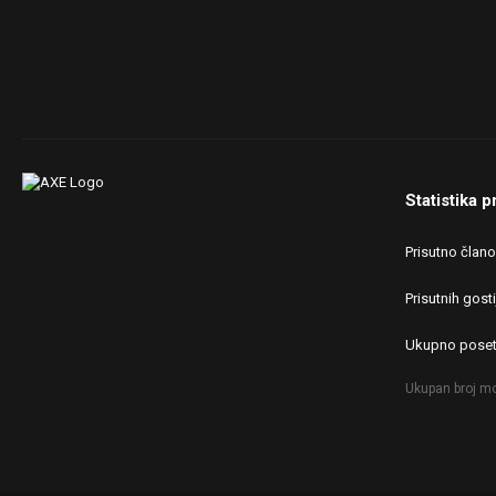
Statistika p
Prisutno član
Prisutnih gosti
Ukupno poset
Ukupan broj mo