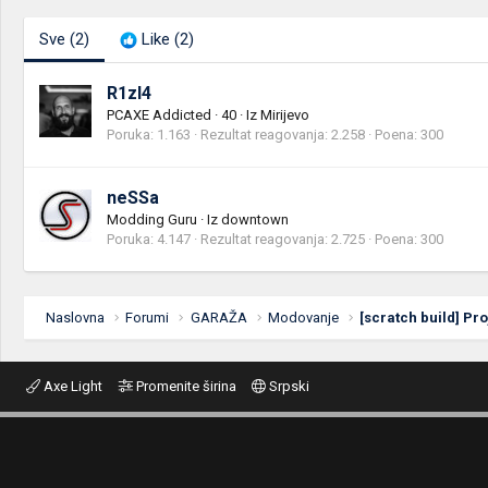
Sve
(2)
Like
(2)
R1zl4
PCAXE Addicted
·
40
·
Iz
Mirijevo
Poruka
1.163
Rezultat reagovanja
2.258
Poena
300
neSSa
Modding Guru
·
Iz
downtown
Poruka
4.147
Rezultat reagovanja
2.725
Poena
300
Naslovna
Forumi
GARAŽA
Modovanje
[scratch build] Pr
Axe Light
Promenite širina
Srpski